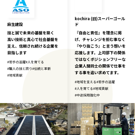
宮崎エリア
鹿児島エリア
沖縄エリア
kochira (旧)スーパーゴール
麻生建設
ド
技と誠で未来の基盤を築く
『自由と責任』を理念に掲
カテゴリから探す
高い技術と真心で社会基盤を
げ、チャレンジを拒む事なく
支え、信頼され続ける企業を
『やり抜こう』と言う想いを
特集コンテンツ
地域を代表する 企業100選
目指します
応援します。上司部下の関係
ではなくポジションフリーな
プレスリリース
行政連携記事
#
若手の活躍
#
人を育てる
企業人間同士の関係で仕事を
#
職人の技と誇り
#
伝統と革新
MILCプロジェクト
選出企業特別対談
する事を追い求めてます。
#
地域貢献
Localist
SDGsの先駆者
#
地域を支える
#
若手の活躍
イベント
飲食店
#
人を育てる
#
地域貢献
#
中途採用強化中
地域豆知識
ニッポンの百選大全集
Sporkle
「人」から探す