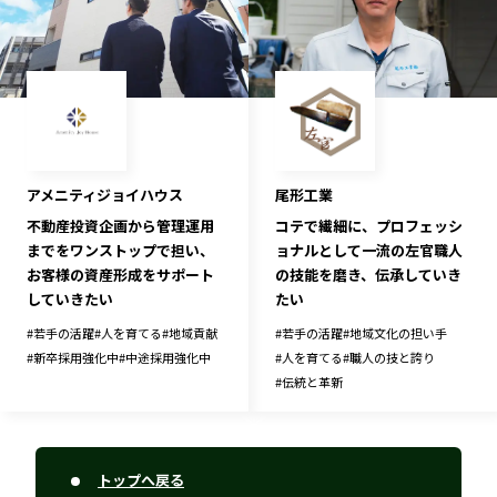
アメニティジョイハウス
尾形工業
不動産投資企画から管理運用
コテで繊細に、プロフェッシ
までをワンストップで担い、
ョナルとして一流の左官職人
お客様の資産形成をサポート
の技能を磨き、伝承していき
していきたい
たい
#
若手の活躍
#
人を育てる
#
地域貢献
#
若手の活躍
#
地域文化の担い手
#
新卒採用強化中
#
中途採用強化中
#
人を育てる
#
職人の技と誇り
#
伝統と革新
トップへ戻る