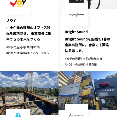
長野エリア
岐阜エリア
静岡エリア
愛知エリア
ＪＯＹ
三重エリア
滋賀エリア
中小企業の理想のオフィス移
京都エリア
大阪市エリア
Bright Sound
転を成功させ、 事業成長に集
Bright Soundを船橋で1番の
北摂エリア
堺・泉州エリア
中できる未来をつくる
音楽事務所に。音楽で千葉県
河内エリア
兵庫エリア
#
若手の活躍
#
創業5年以内
に恩返しを。
#
社長が地域出身
#
イノベーション
奈良エリア
和歌山エリア
#
若手の活躍
#
社長が地域出身
鳥取エリア
島根エリア
#
NO1への挑戦
#
地域貢献
岡山エリア
広島エリア
山口エリア
徳島エリア
香川エリア
愛媛エリア
高知エリア
福岡エリア
佐賀エリア
長崎エリア
熊本エリア
大分エリア