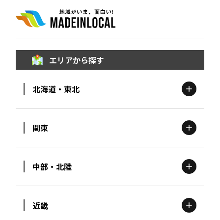
エリアから探す
北海道・東北
関東
北海道
エリア
中部・北陸
茨城
エリア
青森
エリア
近畿
新潟
エリア
栃木
エリア
岩手
エリア