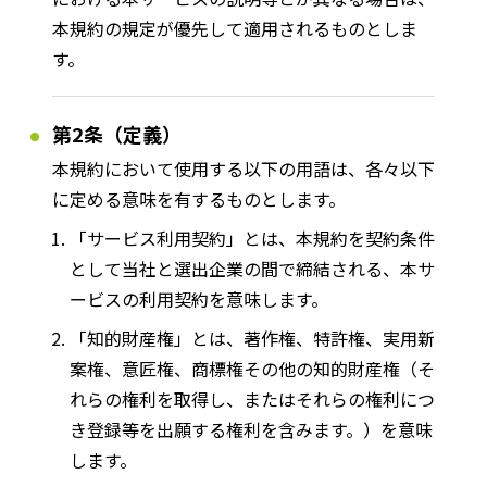
宮崎エリア
鹿児島エリア
本規約の規定が優先して適用されるものとしま
沖縄エリア
す。
第2条（定義）
カテゴリから探す
本規約において使用する以下の用語は、各々以下
特集コンテンツ
地域を代表する 企業100選
に定める意味を有するものとします。
プレスリリース
行政連携記事
「サービス利用契約」とは、本規約を契約条件
MILCプロジェクト
選出企業特別対談
として当社と選出企業の間で締結される、本サ
Localist
SDGsの先駆者
ービスの利用契約を意味します。
イベント
飲食店
「知的財産権」とは、著作権、特許権、実用新
地域豆知識
ニッポンの百選大全集
案権、意匠権、商標権その他の知的財産権（そ
Sporkle
れらの権利を取得し、またはそれらの権利につ
き登録等を出願する権利を含みます。）を意味
します。
「人」から探す