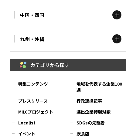
中国・四国
滋賀
エリア
富山
エリア
群馬
エリア
宮城
エリア
九州・沖縄
鳥取
エリア
京都
エリア
石川
エリア
埼玉
エリア
秋田
エリア
カテゴリから探す
福岡
エリア
島根
エリア
大阪市
エリア
福井
エリア
千葉
エリア
山形
エリア
特集コンテンツ
地域を代表する企業100
選
佐賀
エリア
岡山
エリア
北摂
エリア
長野
エリア
東京23区
エリア
福島
エリア
プレスリリース
行政連携記事
MILCプロジェクト
選出企業特別対談
長崎
エリア
広島
エリア
堺・泉州
エリア
岐阜
エリア
多摩
エリア
Localist
SDGsの先駆者
イベント
飲食店