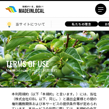
当サイトについて
私たちの理念
お
エリアから探す
北海道エリア
青森エリア
岩手エリア
宮城エリア
秋田エリア
山形エリア
TERMS OF USE
福島エリア
茨城エリア
MadeInLocalサービス利用規約
栃木エリア
群馬エリア
埼玉エリア
千葉エリア
東京23区エリア
多摩エリア
神奈川エリア
新潟エリア
本利用規約（以下「本規約」と言います。）には、当社
（株式会社IOBI。以下、同じ。）と選出企業様との間の
富山エリア
石川エリア
権利義務関係および本サービスの提供条件等が定められ
福井エリア
山梨エリア
ています。本サービスの利用に際しては、本規約の全文