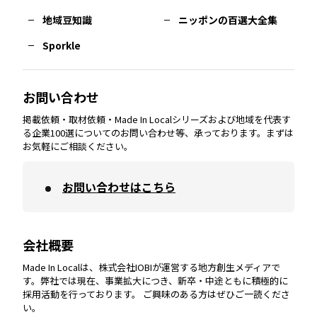
熊本
エリア
山口
エリア
河内
エリア
静岡
エリア
神奈川
エリア
地域豆知識
ニッポンの百選大全集
Sporkle
大分
エリア
徳島
エリア
兵庫
エリア
愛知
エリア
山梨
エリア
お問い合わせ
掲載依頼・取材依頼・Made In Localシリーズおよび地域を代表す
宮崎
エリア
香川
エリア
奈良
エリア
三重
エリア
る企業100選についてのお問い合わせ等、承っております。まずは
お気軽にご相談ください。
お問い合わせはこちら
鹿児島
エリア
愛媛
エリア
和歌山
エリア
会社概要
沖縄
エリア
高知
エリア
Made In Localは、株式会社IOBIが運営する地方創生メディアで
す。弊社では現在、事業拡大につき、新卒・中途ともに積極的に
採用活動を行っております。 ご興味のある方はぜひご一読くださ
い。