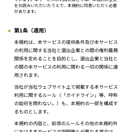
をお読みいただいたうえで、本規約に同意いただく必要
長野エリア
岐阜エリア
があります。
静岡エリア
愛知エリア
三重エリア
滋賀エリア
第1条（適用）
京都エリア
大阪市エリア
本規約は、本サービスの提供条件及び本サービス
北摂エリア
堺・泉州エリア
の利用に関する当社と選出企業との間の権利義務
河内エリア
兵庫エリア
関係を定めることを目的とし、選出企業と当社と
奈良エリア
和歌山エリア
の間の本サービスの利用に関わる一切の関係に適
鳥取エリア
島根エリア
用されます。
岡山エリア
広島エリア
当社が当社ウェブサイト上で掲載する本サービス
山口エリア
徳島エリア
利用に関するルール（「ガイドライン」等、呼称
香川エリア
愛媛エリア
の如何を問わない。）も、本規約の一部を構成す
高知エリア
福岡エリア
るものとします。
佐賀エリア
長崎エリア
本規約の内容と、前項のルールその他の本規約外
熊本エリア
大分エリア
における本サービスの説明等とが異なる場合は、