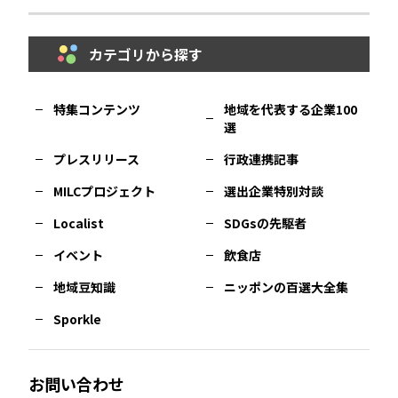
京都
エリア
石川
エリア
埼玉
エリア
秋田
エリア
記事ライター
アンバサダー
カテゴリから探す
福岡
エリア
島根
エリア
大阪市
エリア
福井
エリア
千葉
エリア
山形
エリア
お問い合わせ
会社概要
特集コンテンツ
地域を代表する企業100
選
佐賀
エリア
岡山
エリア
北摂
エリア
長野
エリア
東京23区
エリア
福島
エリア
プレスリリース
行政連携記事
MILCプロジェクト
選出企業特別対談
長崎
エリア
広島
エリア
堺・泉州
エリア
岐阜
エリア
多摩
エリア
Localist
SDGsの先駆者
イベント
飲食店
熊本
エリア
山口
エリア
河内
エリア
静岡
エリア
神奈川
エリア
地域豆知識
ニッポンの百選大全集
Sporkle
大分
エリア
徳島
エリア
兵庫
エリア
愛知
エリア
山梨
エリア
お問い合わせ