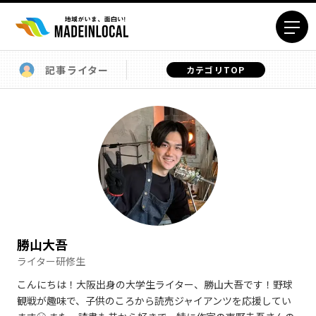
記事ライター
カテゴリTOP
エリアから探す
北海道エリア
青森エリア
岩手エリア
宮城エリア
秋田エリア
山形エリア
福島エリア
茨城エリア
栃木エリア
群馬エリア
埼玉エリア
千葉エリア
勝山大吾
東京23区エリア
多摩エリア
ライター研修生
神奈川エリア
新潟エリア
こんにちは！大阪出身の大学生ライター、勝山大吾です！野球
富山エリア
石川エリア
観戦が趣味で、子供のころから読売ジャイアンツを応援してい
福井エリア
山梨エリア