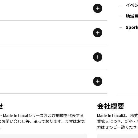
イベ
地域
茨城
エリア
青森
エリア
Spork
新潟
エリア
栃木
エリア
岩手
エリア
滋賀
エリア
富山
エリア
群馬
エリア
宮城
エリア
鳥取
エリア
京都
エリア
石川
エリア
埼玉
エリア
秋田
エリア
せ
会社概要
福岡
エリア
ade In Localシリーズおよび地域を代表する
Made In Loca
島根
エリア
大阪市
エリア
てのお問い合わせ等、承っております。まずはお気
業拡大につき、新卒・
福井
エリア
千葉
エリア
。
方はぜひご一読くださ
山形
エリア