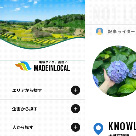
NO1 L
記事ライター
エリアから探す
企画から探す
北海道
KNOW
特集コンテンツ
人から探す
青森
地域豆知識