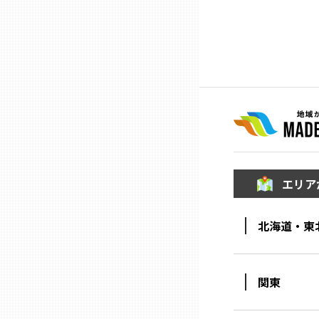
ニッポンの百選大全集
群馬
Sporkle
埼玉
千葉
東京23区
エリア
多摩地域
北海道・東
神奈川
新潟
関東
富山