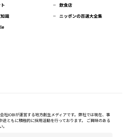
ント
飲食店
豆知識
ニッポンの百選大全集
le
lは、株式会社IOBIが運営する地方創生メディアです。弊社では現在、事
中途ともに積極的に採用活動を行っております。 ご興味のある
い。