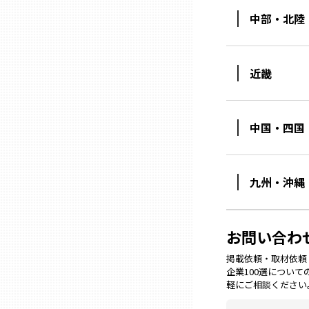
中部・北陸
石川
近畿
福井
中国・四国
山梨
長野
九州・沖縄
岐阜
お問い合わ
静岡
掲載依頼・取材依頼・M
企業100選につい
軽にご相談ください
愛知