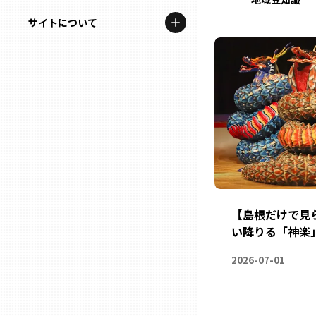
地域を代表する企業100選
記事ライター
サイトについて
岩手
プレスリリース
アンバサダー
私たちの理念
宮城
行政連携記事
お問い合わせ
MILCプロジェクト
秋田
運営会社情報
選出企業特別対談
山形
Localist
SDGsの先駆者
福島
【島根だけで見
イベント
い降りる「神楽
茨城
飲食店
2026-07-01
栃木
地域豆知識