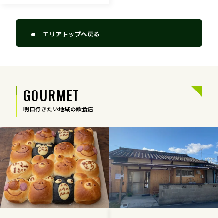
宮崎エリア
鹿児島エリア
沖縄エリア
エリアトップへ戻る
カテゴリから探す
特集コンテンツ
地域を代表する 企業100選
GOURMET
プレスリリース
行政連携記事
明日行きたい地域の飲食店
MILCプロジェクト
選出企業特別対談
Localist
SDGsの先駆者
イベント
飲食店
地域豆知識
ニッポンの百選大全集
Sporkle
「人」から探す