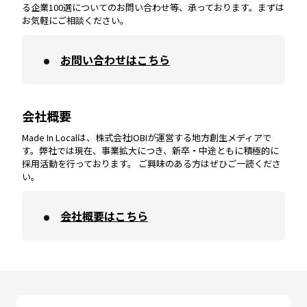
宮崎
エリア
香川
エリア
奈良
エリア
三重
エリア
る企業100選についてのお問い合わせ等、承っております。まずは
お気軽にご相談ください。
お問い合わせはこちら
鹿児島
エリア
愛媛
エリア
和歌山
エリア
会社概要
沖縄
エリア
高知
エリア
Made In Localは、株式会社IOBIが運営する地方創生メディアで
す。弊社では現在、事業拡大につき、新卒・中途ともに積極的に
採用活動を行っております。 ご興味のある方はぜひご一読くださ
い。
会社概要はこちら