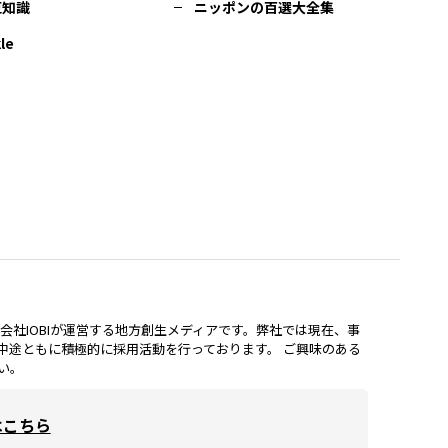
豆知識
ニッポンの百選大全集
le
lは、株式会社IOBIが運営する地方創生メディアです。弊社では現在、事
中途ともに積極的に採用活動を行っております。 ご興味のある
い。
はこちら