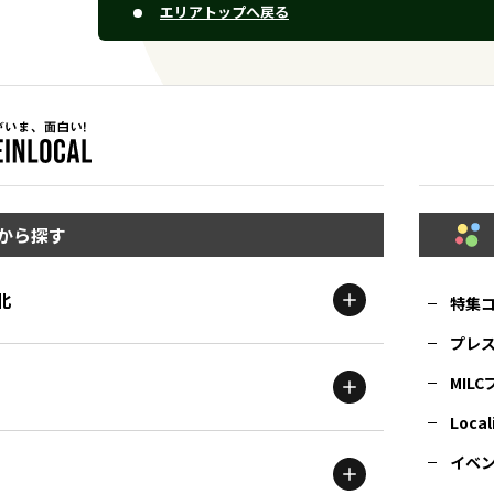
エリアトップへ戻る
から探す
北
特集
プレ
MIL
北海道
エリア
Local
イベ