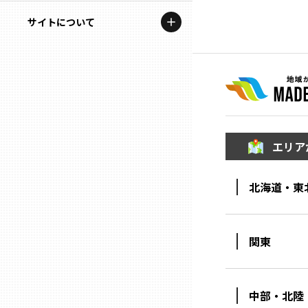
地域を代表する企業100選
記事ライター
サイトについて
岩手
プレスリリース
アンバサダー
私たちの理念
宮城
行政連携記事
お問い合わせ
MILCプロジェクト
秋田
運営会社情報
選出企業特別対談
エリア
山形
Localist
北海道・東
SDGsの先駆者
福島
イベント
茨城
関東
飲食店
栃木
地域豆知識
中部・北陸