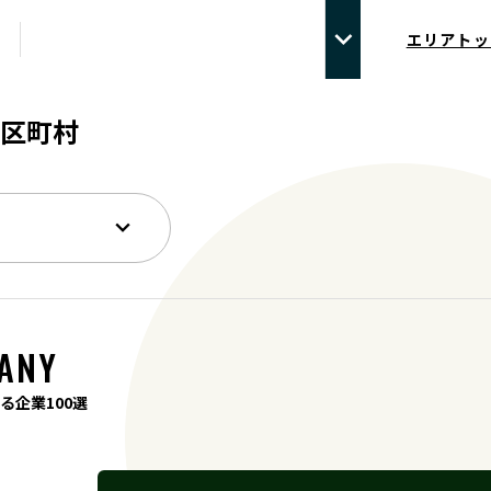
エリアトッ
区町村
ANY
る企業100選