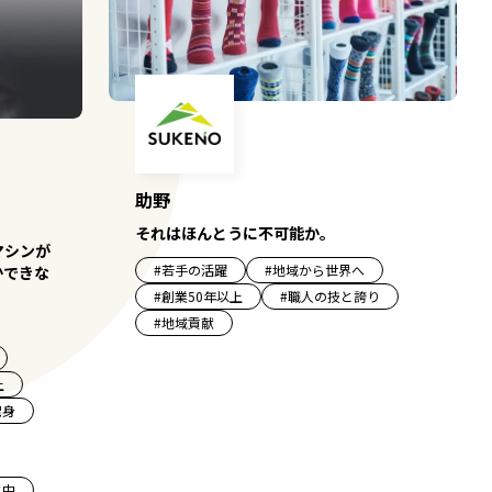
助野
それはほんとうに不可能か。
マシンが
#
若手の活躍
#
地域から世界へ
かできな
#
創業50年以上
#
職人の技と誇り
#
地域貢献
上
出身
化中