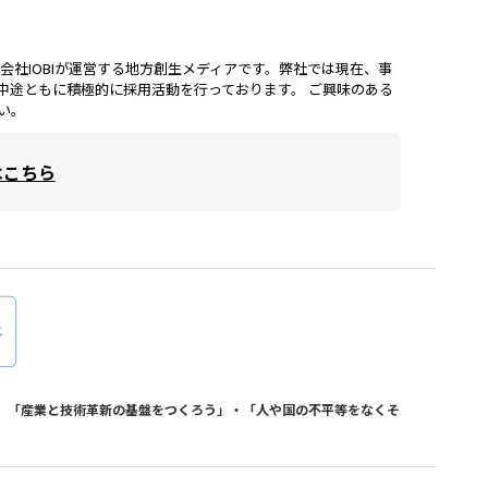
lは、株式会社IOBIが運営する地方創生メディアです。弊社では現在、事
中途ともに積極的に採用活動を行っております。 ご興味のある
い。
はこちら
おり、「産業と技術革新の基盤をつくろう」・「人や国の不平等をなくそ