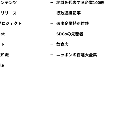
コンテンツ
地域を代表する企業100選
スリリース
行政連携記事
Cプロジェクト
選出企業特別対談
ist
SDGsの先駆者
ント
飲食店
豆知識
ニッポンの百選大全集
le