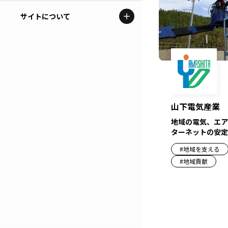
地域を代表する企業100選
記事ライター
サイトについて
岩手
プレスリリース
アンバサダー
私たちの理念
宮城
行政連携記事
お問い合わせ
MILCプロジェクト
秋田
運営会社情報
選出企業特別対談
山下電気産業
山形
Localist
地域の電気、エア
ターネットの安定
SDGsの先駆者
福島
#
地域を支える
#
地域貢献
イベント
茨城
飲食店
栃木
地域豆知識