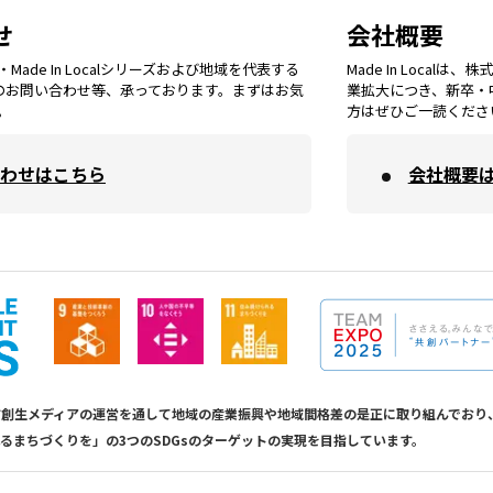
埼玉
エリア
秋田
エリア
せ
会社概要
福岡
エリア
ade In Localシリーズおよび地域を代表する
Made In Loca
島根
エリア
大阪市
エリア
てのお問い合わせ等、承っております。まずはお気
業拡大につき、新卒・
福井
エリア
千葉
エリア
。
方はぜひご一読くださ
山形
エリア
佐賀
エリア
岡山
エリア
わせはこちら
会社概要
北摂
エリア
長野
エリア
東京23区
エリア
福島
エリア
長崎
エリア
広島
エリア
堺・泉州
エリア
岐阜
エリア
多摩
エリア
熊本
エリア
山口
エリア
河内
エリア
静岡
エリア
神奈川
エリア
calは地方創生メディアの運営を通して地域の産業振興や地域間格差の是正に取り組んで
るまちづくりを」の3つのSDGsのターゲットの実現を目指しています。
大分
エリア
徳島
エリア
兵庫
エリア
愛知
エリア
山梨
エリア