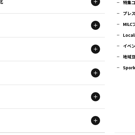
北
特集
プレ
MIL
北海道
エリア
Local
イベ
地域
茨城
エリア
青森
エリア
Spork
新潟
エリア
栃木
エリア
岩手
エリア
滋賀
エリア
富山
エリア
群馬
エリア
宮城
エリア
鳥取
エリア
京都
エリア
石川
エリア