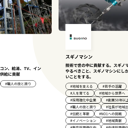
スギノマシン
技術で世の中に貢献する。スギノ
コン、給湯、TV、イン
やるべきこと、スギノマシンにし
供給に貢献
いことをする。
#
職人の技と誇り
#
地域を支える
#
若手の活躍
#
人を育てる
#
地域から世界へ
#
採用強化中企業
#
創業50年以
#
職人の技と誇り
#
社長が地域
#
伝統と革新
#
NO1への挑戦
#
イノベーション
#
地域貢献
#
新卒採用強化中
#
中途採用強