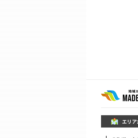
ニッポンの百選大全集
群馬
Sporkle
埼玉
千葉
東京23区
多摩地域
神奈川
新潟
エリア
富山