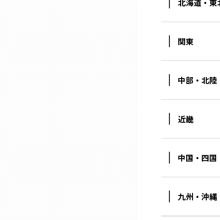
北海道・東
石川
関東
福井
中部・北陸
山梨
近畿
長野
岐阜
中国・四国
静岡
九州・沖縄
愛知