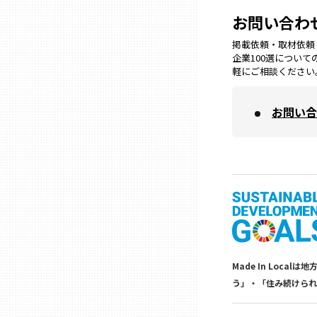
お問い合わ
三重
掲載依頼・取材依頼・M
企業100選につい
軽にご相談ください
滋賀
お問い合
京都
大阪市
北摂
堺・泉州
Made In Lo
う」・「住み続けられ
河内