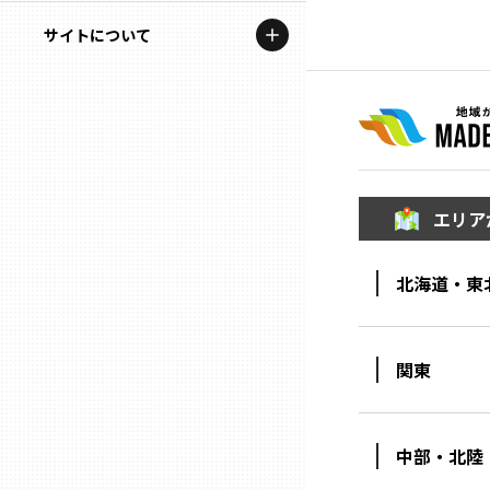
地域を代表する企業100選
記事ライター
サイトについて
岩手
プレスリリース
アンバサダー
私たちの理念
宮城
行政連携記事
お問い合わせ
MILCプロジェクト
秋田
運営会社情報
選出企業特別対談
エリア
山形
Localist
北海道・東
SDGsの先駆者
福島
イベント
関東
茨城
飲食店
栃木
地域豆知識
中部・北陸