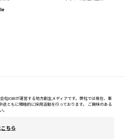
le
lは、株式会社IOBIが運営する地方創生メディアです。弊社では現在、事
中途ともに積極的に採用活動を行っております。 ご興味のある
い。
はこちら