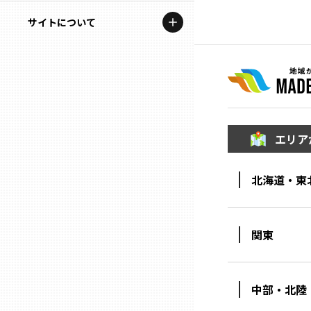
地域を代表する企業100選
記事ライター
サイトについて
岩手
プレスリリース
アンバサダー
私たちの理念
宮城
行政連携記事
お問い合わせ
MILCプロジェクト
秋田
運営会社情報
選出企業特別対談
エリア
山形
Localist
北海道・東
SDGsの先駆者
福島
イベント
関東
茨城
飲食店
栃木
地域豆知識
中部・北陸