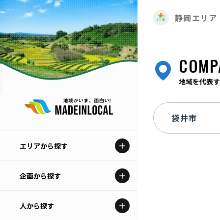
静岡エリア
COMP
地域を代表す
エリアから探す
企画から探す
北海道
特集コンテンツ
人から探す
青森