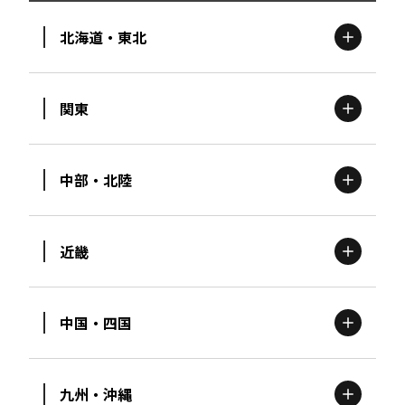
北海道・東北
関東
北海道
エリア
中部・北陸
茨城
エリア
青森
エリア
近畿
新潟
エリア
栃木
エリア
岩手
エリア
中国・四国
滋賀
エリア
富山
エリア
群馬
エリア
宮城
エリア
九州・沖縄