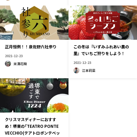
正月恒例！！泉佐野六社参り
この冬は『いずみふれあい農の
里』でいちご狩りをしよう！
2021-12-23
2021-12-23
米澤花映
江本莉菜
クリスマスディナーにおすす
め！堺東の｢TEATRO PONTE
VECCHIO(テアトロポンテベッ