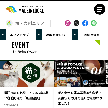
堺・泉州エリア
エリアから探す
エリアトップ
地域を楽しむ
地域を知る
北海道エリア
青森エリア
EVENT
岩手エリア
宮城エリア
堺・泉州のイベント
秋田エリア
山形エリア
福島エリア
茨城エリア
栃木エリア
群馬エリア
埼玉エリア
千葉エリア
東京23区エリア
多摩エリア
神奈川エリア
新潟エリア
猫好きの方必見！！ 2022年6月
愛と幸せを運ぶ写真家®︎ 麻乎さ
19(日)開催の『泉州猫祭』
ん直伝★ 写真の撮り方を教わり
富山エリア
石川エリア
ました！
2022-06-15
福井エリア
山梨エリア