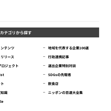
カテゴリから探す
コンテンツ
地域を代表する企業100選
スリリース
行政連携記事
Cプロジェクト
選出企業特別対談
ist
SDGsの先駆者
ント
飲食店
豆知識
ニッポンの百選大全集
le