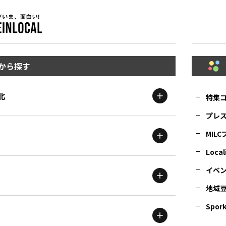
から探す
北
特集
プレ
MIL
北海道
エリア
Local
イベ
地域
茨城
エリア
青森
エリア
Spork