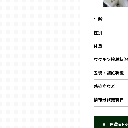
ニッポンの百選大全集
群馬
Sporkle
年齢
埼玉
性別
千葉
体重
東京23区
ワクチン接種状況
去勢・避妊状況
多摩地域
感染症など
神奈川
情報最終更新日
新潟
保護猫ト
富山