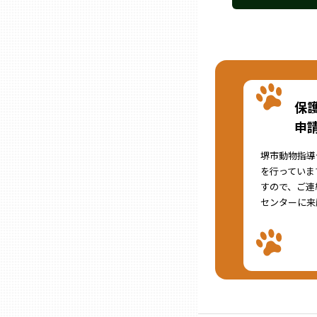
石川
福井
保
申
山梨
堺市動物指導
を行っていま
長野
すので、ご連
センターに来
岐阜
静岡
愛知