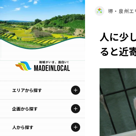
堺・泉州エ
人に少
ると近
エリアから探す
企画から探す
北海道
特集コンテンツ
人から探す
青森