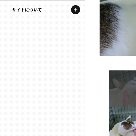
地域を代表する企業100選
記事ライター
サイトについて
岩手
プレスリリース
アンバサダー
私たちの理念
宮城
行政連携記事
お問い合わせ
MILCプロジェクト
秋田
運営会社情報
選出企業特別対談
山形
Localist
SDGsの先駆者
福島
イベント
茨城
飲食店
栃木
地域豆知識