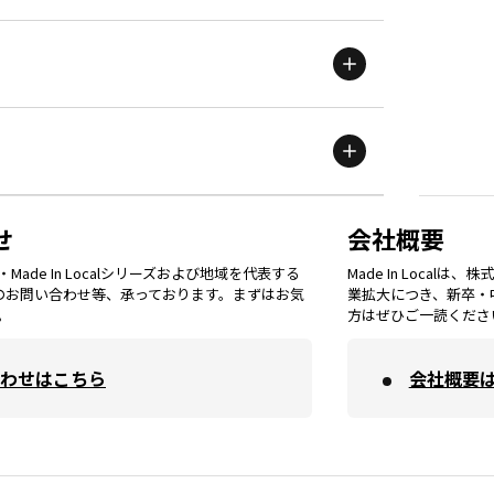
新潟
エリア
栃木
エリア
岩手
エリア
滋賀
エリア
富山
エリア
群馬
エリア
宮城
エリア
鳥取
エリア
京都
エリア
石川
エリア
埼玉
エリア
秋田
エリア
せ
会社概要
福岡
エリア
ade In Localシリーズおよび地域を代表する
Made In Loca
島根
エリア
大阪市
エリア
てのお問い合わせ等、承っております。まずはお気
業拡大につき、新卒・
福井
エリア
千葉
エリア
。
方はぜひご一読くださ
山形
エリア
佐賀
エリア
岡山
エリア
わせはこちら
会社概要
北摂
エリア
長野
エリア
東京23区
エリア
福島
エリア
長崎
エリア
広島
エリア
堺・泉州
エリア
岐阜
エリア