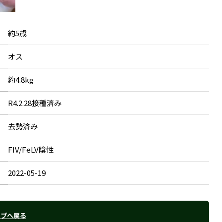
約5歳
オス
約4.8kg
R4.2.28接種済み
去勢済み
FIV/FeLV陰性
2022-05-19
ップへ戻る