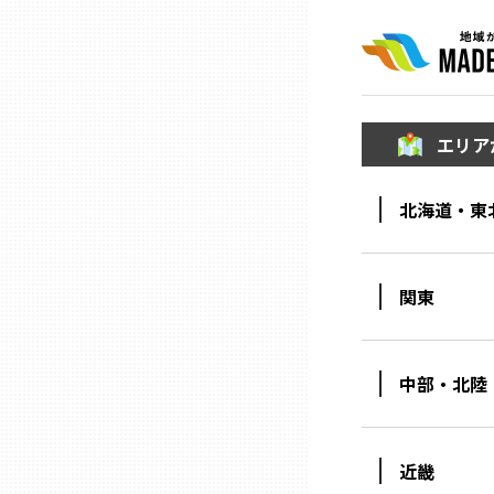
三重
滋賀
エリア
京都
北海道・東
大阪市
関東
北摂
中部・北陸
堺・泉州
河内
近畿