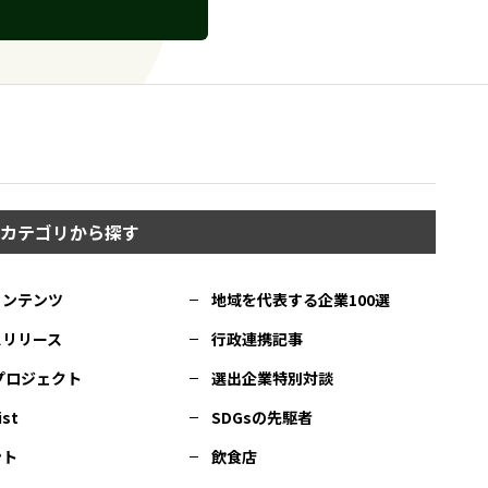
カテゴリから探す
コンテンツ
地域を代表する企業100選
スリリース
行政連携記事
Cプロジェクト
選出企業特別対談
ist
SDGsの先駆者
ント
飲食店