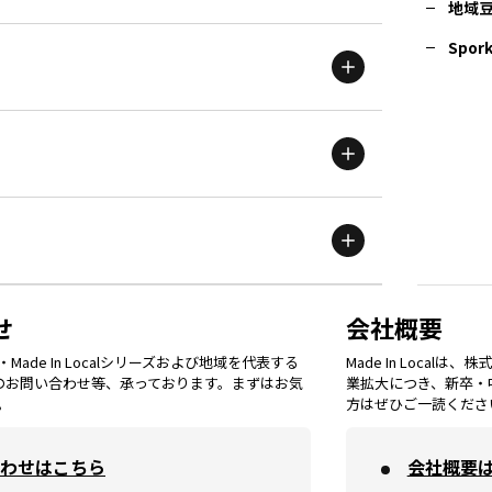
地域
茨城
エリア
青森
エリア
Spork
新潟
エリア
栃木
エリア
岩手
エリア
滋賀
エリア
富山
エリア
群馬
エリア
宮城
エリア
鳥取
エリア
京都
エリア
石川
エリア
埼玉
エリア
秋田
エリア
せ
会社概要
福岡
エリア
ade In Localシリーズおよび地域を代表する
Made In Loca
島根
エリア
大阪市
エリア
てのお問い合わせ等、承っております。まずはお気
業拡大につき、新卒・
福井
エリア
千葉
エリア
。
方はぜひご一読くださ
山形
エリア
佐賀
エリア
岡山
エリア
わせはこちら
会社概要
北摂
エリア
長野
エリア