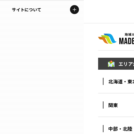
地域を代表する企業100選
記事ライター
サイトについて
岩手
プレスリリース
アンバサダー
私たちの理念
宮城
行政連携記事
お問い合わせ
MILCプロジェクト
秋田
運営会社情報
選出企業特別対談
エリア
山形
Localist
北海道・東
SDGsの先駆者
福島
イベント
茨城
関東
飲食店
栃木
地域豆知識
中部・北陸