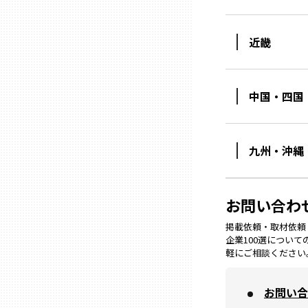
ニッポンの百選大全集
群馬
Sporkle
近畿
埼玉
中国・四国
千葉
東京23区
九州・沖縄
多摩地域
お問い合わ
神奈川
掲載依頼・取材依頼・M
企業100選につい
軽にご相談ください
新潟
お問い合
富山