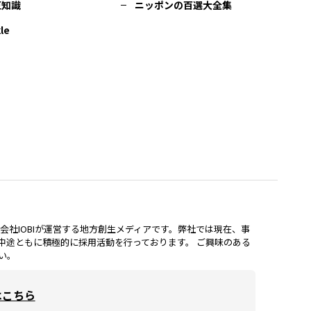
豆知識
ニッポンの百選大全集
le
lは、株式会社IOBIが運営する地方創生メディアです。弊社では現在、事
中途ともに積極的に採用活動を行っております。 ご興味のある
い。
はこちら