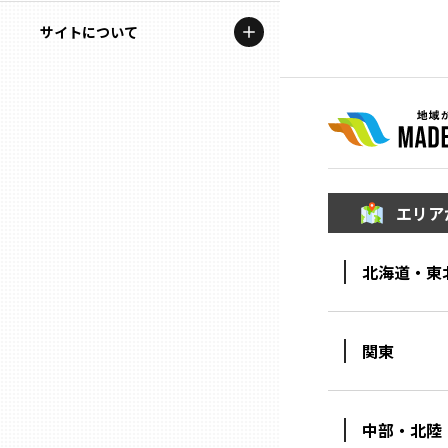
地域を代表する企業100選
記事ライター
サイトについて
岩手
プレスリリース
アンバサダー
私たちの理念
宮城
行政連携記事
お問い合わせ
MILCプロジェクト
秋田
運営会社情報
選出企業特別対談
エリア
山形
Localist
北海道・東
SDGsの先駆者
福島
イベント
茨城
関東
飲食店
栃木
地域豆知識
中部・北陸