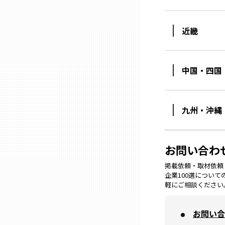
ニッポンの百選大全集
群馬
Sporkle
近畿
埼玉
中国・四国
千葉
東京23区
九州・沖縄
多摩地域
お問い合わ
神奈川
掲載依頼・取材依頼・M
企業100選につい
軽にご相談ください
新潟
お問い合
富山