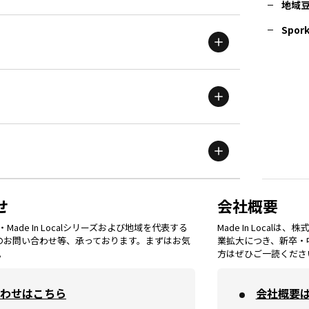
地域
茨城
エリア
青森
エリア
Spork
新潟
エリア
栃木
エリア
岩手
エリア
滋賀
エリア
富山
エリア
群馬
エリア
宮城
エリア
鳥取
エリア
京都
エリア
石川
エリア
埼玉
エリア
秋田
エリア
せ
会社概要
福岡
エリア
ade In Localシリーズおよび地域を代表する
Made In Loca
島根
エリア
大阪市
エリア
てのお問い合わせ等、承っております。まずはお気
業拡大につき、新卒・
福井
エリア
千葉
エリア
。
方はぜひご一読くださ
山形
エリア
佐賀
エリア
岡山
エリア
わせはこちら
会社概要
北摂
エリア
長野
エリア