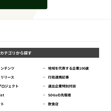
カテゴリから探す
コンテンツ
地域を代表する企業100選
スリリース
行政連携記事
Cプロジェクト
選出企業特別対談
ist
SDGsの先駆者
ント
飲食店