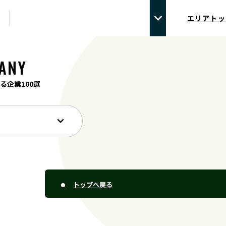
エリアトッ
ANY
る企業100選
トップへ戻る