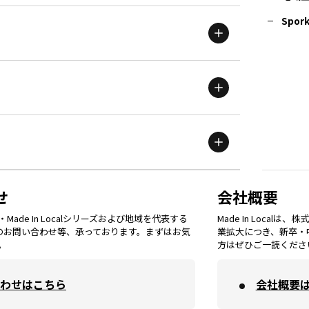
青森
エリア
Spork
新潟
エリア
栃木
エリア
岩手
エリア
滋賀
エリア
富山
エリア
群馬
エリア
宮城
エリア
鳥取
エリア
京都
エリア
石川
エリア
埼玉
エリア
秋田
エリア
せ
会社概要
福岡
エリア
ade In Localシリーズおよび地域を代表する
Made In Loca
島根
エリア
大阪市
エリア
てのお問い合わせ等、承っております。まずはお気
業拡大につき、新卒・
福井
エリア
千葉
エリア
。
方はぜひご一読くださ
山形
エリア
佐賀
エリア
岡山
エリア
わせはこちら
会社概要
北摂
エリア
長野
エリア
東京23区
エリア
福島
エリア