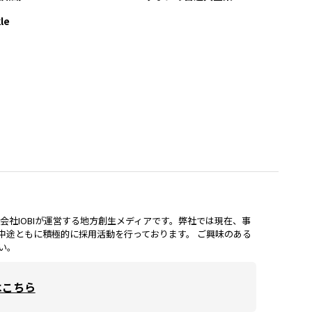
le
lは、株式会社IOBIが運営する地方創生メディアです。弊社では現在、事
中途ともに積極的に採用活動を行っております。 ご興味のある
い。
はこちら