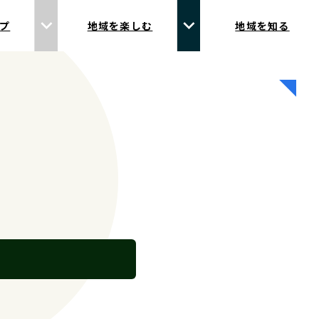
プ
地域を楽しむ
地域を知る