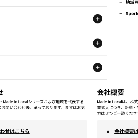
地域
茨城
エリア
青森
エリア
Spork
新潟
エリア
栃木
エリア
岩手
エリア
滋賀
エリア
富山
エリア
群馬
エリア
宮城
エリア
鳥取
エリア
京都
エリア
石川
エリア
埼玉
エリア
秋田
エリア
せ
会社概要
福岡
エリア
ade In Localシリーズおよび地域を代表する
Made In Loca
島根
エリア
大阪市
エリア
てのお問い合わせ等、承っております。まずはお気
業拡大につき、新卒・
福井
エリア
千葉
エリア
。
方はぜひご一読くださ
山形
エリア
佐賀
エリア
岡山
エリア
わせはこちら
会社概要
北摂
エリア
長野
エリア