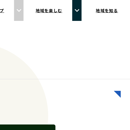
プ
地域を楽しむ
地域を知る