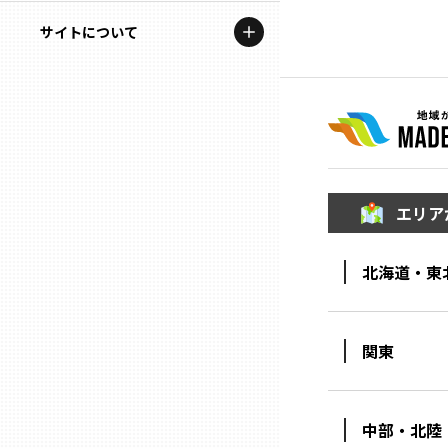
地域を代表する企業100選
記事ライター
サイトについて
岩手
プレスリリース
アンバサダー
私たちの理念
宮城
行政連携記事
お問い合わせ
MILCプロジェクト
秋田
運営会社情報
選出企業特別対談
エリア
山形
Localist
北海道・東
SDGsの先駆者
福島
イベント
茨城
関東
飲食店
栃木
地域豆知識
中部・北陸