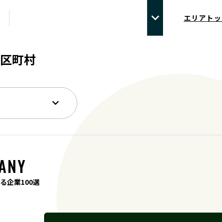
エリアトッ
区町村
ANY
る企業100選