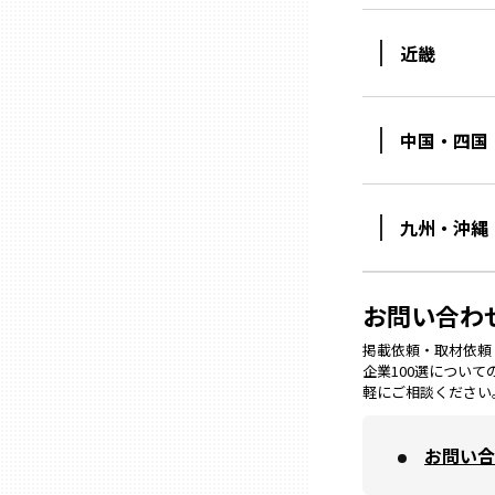
ニッポンの百選大全集
群馬
近畿
Sporkle
埼玉
中国・四国
千葉
東京23区
九州・沖縄
多摩地域
お問い合わ
掲載依頼・取材依頼・M
神奈川
企業100選につい
軽にご相談ください
新潟
お問い合
富山