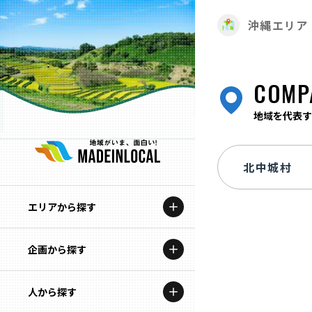
沖縄エリア
COMP
地域を代表す
エリアから探す
企画から探す
北海道
特集コンテンツ
人から探す
青森