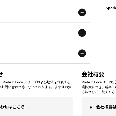
青森
エリア
Spork
新潟
エリア
栃木
エリア
岩手
エリア
滋賀
エリア
富山
エリア
群馬
エリア
宮城
エリア
鳥取
エリア
京都
エリア
石川
エリア
埼玉
エリア
秋田
エリア
せ
会社概要
福岡
エリア
ade In Localシリーズおよび地域を代表する
Made In Loca
島根
エリア
大阪市
エリア
てのお問い合わせ等、承っております。まずはお気
業拡大につき、新卒・
福井
エリア
千葉
エリア
。
方はぜひご一読くださ
山形
エリア
佐賀
エリア
岡山
エリア
わせはこちら
会社概要
北摂
エリア
長野
エリア
東京23区
エリア
福島
エリア