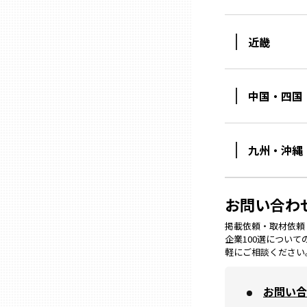
ニッポンの百選大全集
群馬
Sporkle
近畿
埼玉
中国・四国
千葉
東京23区
九州・沖縄
多摩地域
お問い合わ
神奈川
掲載依頼・取材依頼・M
企業100選につい
軽にご相談ください
新潟
お問い合
富山