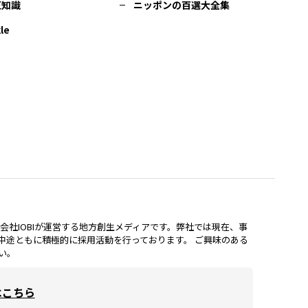
豆知識
ニッポンの百選大全集
le
lは、株式会社IOBIが運営する地方創生メディアです。弊社では現在、事
中途ともに積極的に採用活動を行っております。 ご興味のある
い。
はこちら