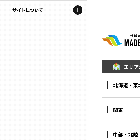
地域を代表する企業100選
記事ライター
サイトについて
岩手
プレスリリース
アンバサダー
私たちの理念
宮城
行政連携記事
お問い合わせ
MILCプロジェクト
秋田
運営会社情報
選出企業特別対談
エリア
山形
Localist
北海道・東
SDGsの先駆者
福島
イベント
茨城
関東
飲食店
栃木
地域豆知識
中部・北陸