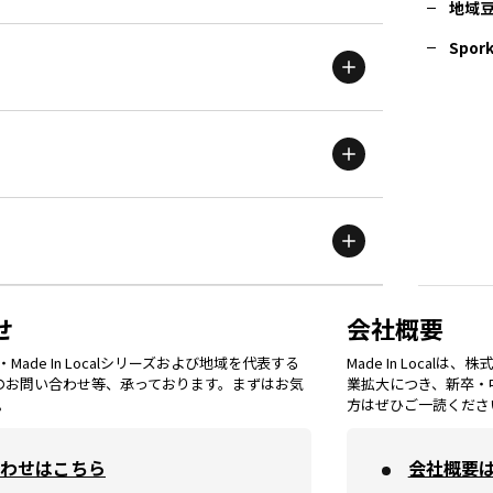
地域
茨城
エリア
青森
エリア
Spork
新潟
エリア
栃木
エリア
岩手
エリア
滋賀
エリア
富山
エリア
群馬
エリア
宮城
エリア
鳥取
エリア
京都
エリア
石川
エリア
埼玉
エリア
秋田
エリア
せ
会社概要
福岡
エリア
ade In Localシリーズおよび地域を代表する
Made In Loca
島根
エリア
大阪市
エリア
てのお問い合わせ等、承っております。まずはお気
業拡大につき、新卒・
福井
エリア
千葉
エリア
。
方はぜひご一読くださ
山形
エリア
佐賀
エリア
岡山
エリア
わせはこちら
会社概要
北摂
エリア
長野
エリア