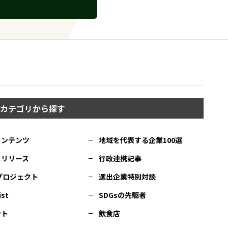
カテゴリから探す
コンテンツ
地域を代表する企業100選
スリリース
行政連携記事
Cプロジェクト
選出企業特別対談
ist
SDGsの先駆者
ント
飲食店