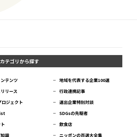
カテゴリから探す
コンテンツ
地域を代表する企業100選
スリリース
行政連携記事
Cプロジェクト
選出企業特別対談
ist
SDGsの先駆者
ント
飲食店
豆知識
ニッポンの百選大全集