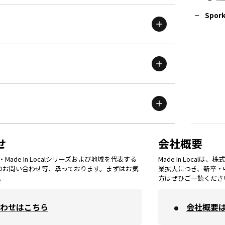
青森
エリア
Spork
新潟
エリア
栃木
エリア
岩手
エリア
滋賀
エリア
富山
エリア
群馬
エリア
宮城
エリア
鳥取
エリア
京都
エリア
石川
エリア
埼玉
エリア
秋田
エリア
せ
会社概要
福岡
エリア
ade In Localシリーズおよび地域を代表する
Made In Loca
島根
エリア
大阪市
エリア
てのお問い合わせ等、承っております。まずはお気
業拡大につき、新卒・
福井
エリア
千葉
エリア
。
方はぜひご一読くださ
山形
エリア
佐賀
エリア
岡山
エリア
わせはこちら
会社概要
北摂
エリア
長野
エリア
東京23区
エリア
福島
エリア