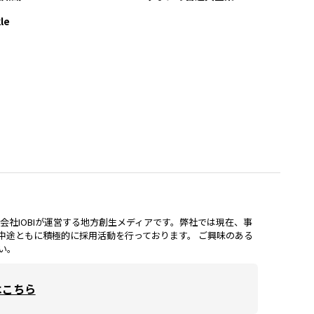
le
lは、株式会社IOBIが運営する地方創生メディアです。弊社では現在、事
中途ともに積極的に採用活動を行っております。 ご興味のある
い。
はこちら