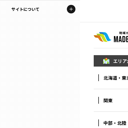
地域を代表する企業100選
記事ライター
サイトについて
岩手
プレスリリース
アンバサダー
私たちの理念
宮城
行政連携記事
お問い合わせ
MILCプロジェクト
秋田
運営会社情報
選出企業特別対談
エリア
山形
Localist
北海道・東
SDGsの先駆者
福島
イベント
茨城
関東
飲食店
栃木
地域豆知識
中部・北陸