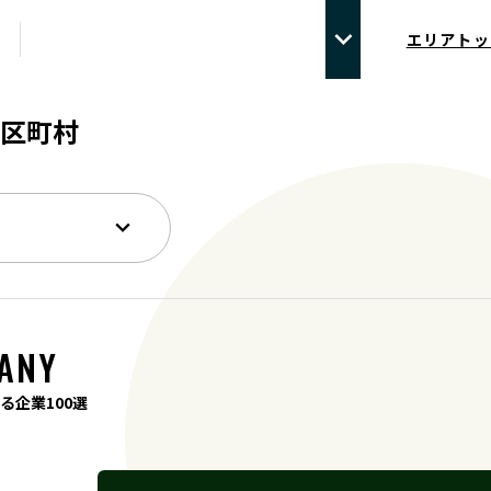
エリアトッ
区町村
ANY
る企業100選