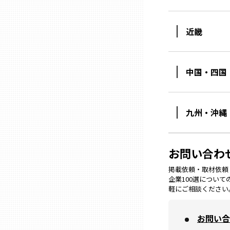
ニッポンの百選大全集
群馬
Sporkle
近畿
埼玉
中国・四国
千葉
東京23区
九州・沖縄
多摩地域
お問い合わ
神奈川
掲載依頼・取材依頼・M
企業100選につい
軽にご相談ください
新潟
お問い合
富山