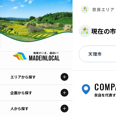
奈良エリア
現在の市
エリアから探す
COMP
企画から探す
北海道
奈良を代表す
特集コンテンツ
人から探す
青森