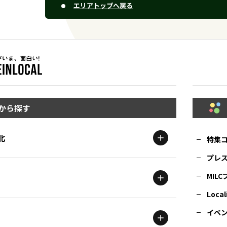
エリアトップへ戻る
から探す
北
特集
プレ
MIL
北海道
エリア
Local
イベ