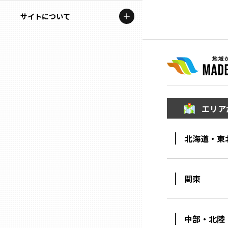
地域を代表する企業100選
記事ライター
サイトについて
岩手
プレスリリース
アンバサダー
私たちの理念
宮城
行政連携記事
お問い合わせ
MILCプロジェクト
秋田
運営会社情報
選出企業特別対談
エリア
山形
Localist
北海道・東
SDGsの先駆者
福島
イベント
茨城
関東
飲食店
栃木
地域豆知識
中部・北陸