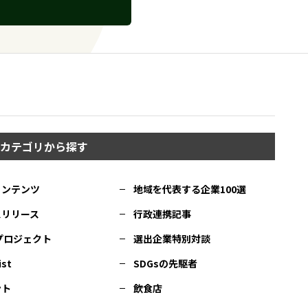
カテゴリから探す
コンテンツ
地域を代表する企業100選
スリリース
行政連携記事
Cプロジェクト
選出企業特別対談
ist
SDGsの先駆者
ント
飲食店