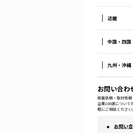
ニッポンの百選大全集
群馬
Sporkle
近畿
埼玉
中国・四国
千葉
東京23区
九州・沖縄
多摩地域
お問い合わ
神奈川
掲載依頼・取材依頼・M
企業100選につい
軽にご相談ください
新潟
お問い合
富山