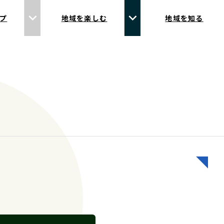
プ
地域を楽しむ
地域を知る