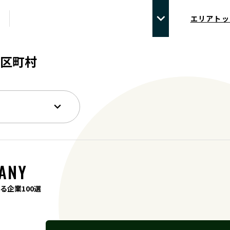
エリアトッ
区町村
ANY
る企業100選