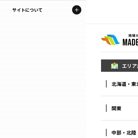
地域を代表する企業100選
記事ライター
サイトについて
岩手
プレスリリース
アンバサダー
私たちの理念
宮城
行政連携記事
お問い合わせ
MILCプロジェクト
秋田
運営会社情報
選出企業特別対談
エリア
山形
Localist
北海道・東
SDGsの先駆者
福島
イベント
茨城
関東
飲食店
栃木
地域豆知識
中部・北陸