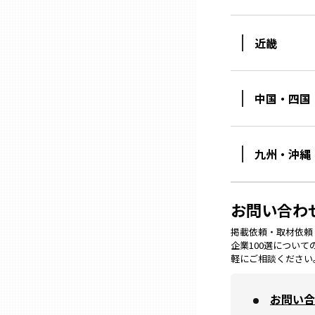
ニッポンの百選大全集
群馬
Sporkle
近畿
埼玉
中国・四国
千葉
東京23区
九州・沖縄
多摩地域
お問い合わ
神奈川
掲載依頼・取材依頼・M
企業100選につい
軽にご相談ください
新潟
お問い合
富山