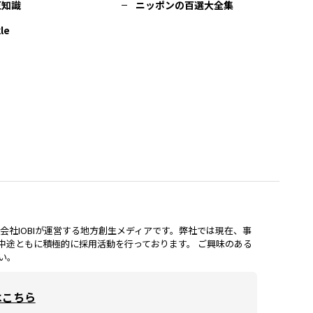
豆知識
ニッポンの百選大全集
le
lは、株式会社IOBIが運営する地方創生メディアです。弊社では現在、事
中途ともに積極的に採用活動を行っております。 ご興味のある
い。
はこちら