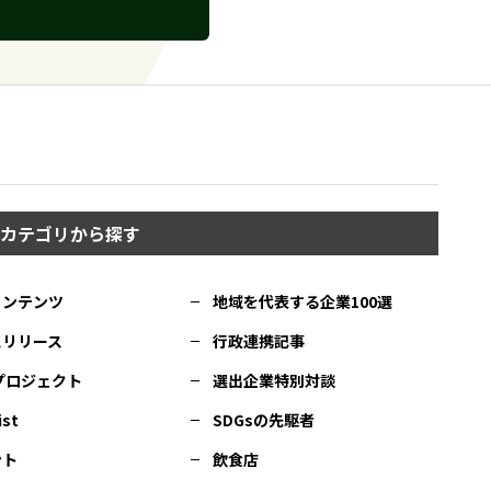
カテゴリから探す
コンテンツ
地域を代表する企業100選
スリリース
行政連携記事
Cプロジェクト
選出企業特別対談
ist
SDGsの先駆者
ント
飲食店