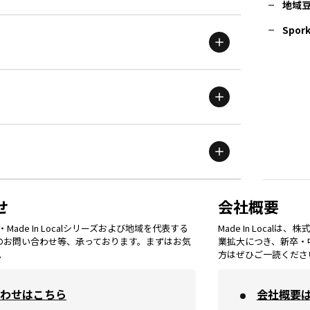
地域
茨城
エリア
青森
エリア
Spork
新潟
エリア
栃木
エリア
岩手
エリア
滋賀
エリア
富山
エリア
群馬
エリア
宮城
エリア
鳥取
エリア
京都
エリア
石川
エリア
埼玉
エリア
秋田
エリア
せ
会社概要
福岡
エリア
ade In Localシリーズおよび地域を代表する
Made In Loca
島根
エリア
大阪市
エリア
てのお問い合わせ等、承っております。まずはお気
業拡大につき、新卒・
福井
エリア
千葉
エリア
。
方はぜひご一読くださ
山形
エリア
佐賀
エリア
岡山
エリア
わせはこちら
会社概要
北摂
エリア
長野
エリア