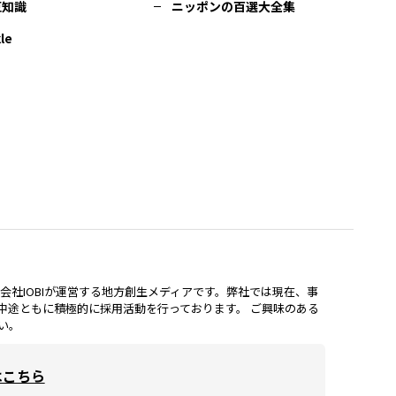
豆知識
ニッポンの百選大全集
le
lは、株式会社IOBIが運営する地方創生メディアです。弊社では現在、事
中途ともに積極的に採用活動を行っております。 ご興味のある
い。
はこちら