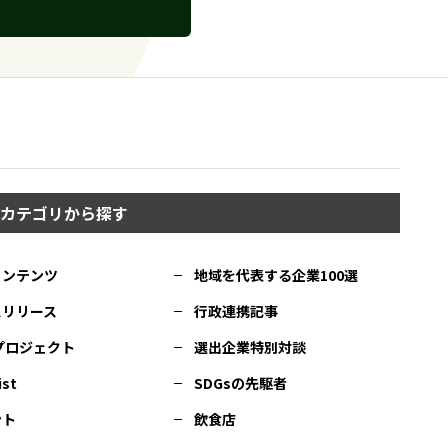
カテゴリから探す
コンテンツ
地域を代表する企業100選
スリリース
行政連携記事
Cプロジェクト
選出企業特別対談
ist
SDGsの先駆者
ント
飲食店