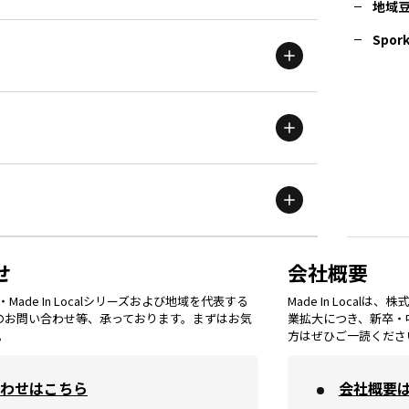
地域
茨城
エリア
青森
エリア
Spork
新潟
エリア
栃木
エリア
岩手
エリア
滋賀
エリア
富山
エリア
群馬
エリア
宮城
エリア
鳥取
エリア
京都
エリア
石川
エリア
埼玉
エリア
秋田
エリア
せ
会社概要
福岡
エリア
ade In Localシリーズおよび地域を代表する
Made In Loca
島根
エリア
大阪市
エリア
てのお問い合わせ等、承っております。まずはお気
業拡大につき、新卒・
福井
エリア
千葉
エリア
。
方はぜひご一読くださ
山形
エリア
佐賀
エリア
岡山
エリア
わせはこちら
会社概要
北摂
エリア
長野
エリア