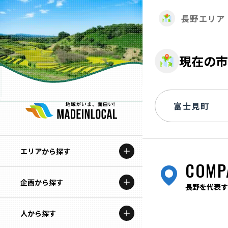
長野エリア
現在の市
エリアから探す
COMP
企画から探す
北海道
長野を代表す
特集コンテンツ
人から探す
青森