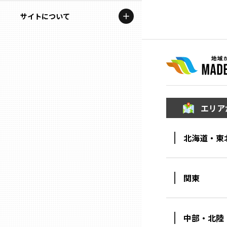
地域を代表する企業100選
記事ライター
サイトについて
岩手
プレスリリース
アンバサダー
私たちの理念
宮城
行政連携記事
お問い合わせ
MILCプロジェクト
秋田
運営会社情報
選出企業特別対談
エリア
山形
Localist
北海道・東
SDGsの先駆者
福島
イベント
茨城
関東
飲食店
栃木
地域豆知識
中部・北陸