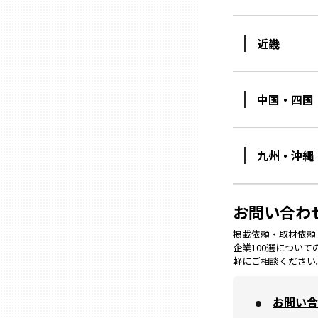
ニッポンの百選大全集
群馬
Sporkle
近畿
埼玉
中国・四国
千葉
東京23区
九州・沖縄
多摩地域
お問い合わ
神奈川
掲載依頼・取材依頼・M
企業100選につい
軽にご相談ください
新潟
お問い合
富山