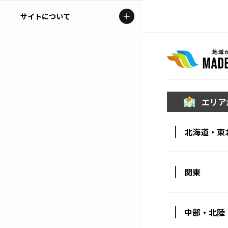
地域を代表する企業100選
記事ライター
サイトについて
岩手
プレスリリース
アンバサダー
私たちの理念
宮城
行政連携記事
お問い合わせ
MILCプロジェクト
秋田
運営会社情報
選出企業特別対談
エリア
山形
Localist
北海道・東
SDGsの先駆者
福島
イベント
関東
茨城
飲食店
栃木
地域豆知識
中部・北陸