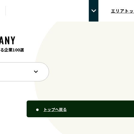
エリアトッ
ANY
る企業100選
トップへ戻る