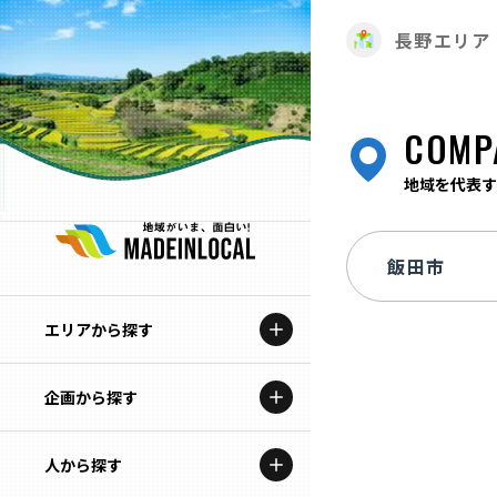
長野エリア
COMP
地域を代表す
エリアから探す
企画から探す
北海道
特集コンテンツ
人から探す
青森