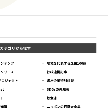
カテゴリから探す
コンテンツ
地域を代表する企業100選
スリリース
行政連携記事
Cプロジェクト
選出企業特別対談
ist
SDGsの先駆者
ント
飲食店
豆知識
ニッポンの百選大全集