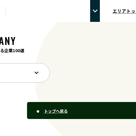
エリアトッ
ANY
る企業100選
トップへ戻る