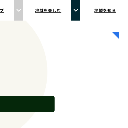
プ
地域を楽しむ
地域を知る