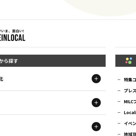
から探す
北
特集
プレ
MIL
北海道
エリア
Local
イベ
地域
茨城
エリア