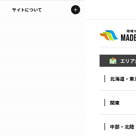
地域を代表する企業100選
記事ライター
サイトについて
岩手
プレスリリース
アンバサダー
私たちの理念
宮城
行政連携記事
お問い合わせ
MILCプロジェクト
秋田
運営会社情報
選出企業特別対談
エリア
山形
Localist
北海道・東
SDGsの先駆者
福島
イベント
関東
茨城
飲食店
栃木
地域豆知識
中部・北陸