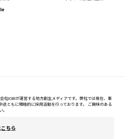
le
lは、株式会社IOBIが運営する地方創生メディアです。弊社では現在、事
中途ともに積極的に採用活動を行っております。 ご興味のある
い。
はこちら