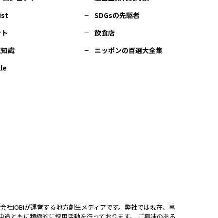
ist
SDGsの先駆者
ント
飲食店
豆知識
ニッポンの百選大全集
le
lは、株式会社IOBIが運営する地方創生メディアです。弊社では現在、事
中途ともに積極的に採用活動を行っております。 ご興味のある