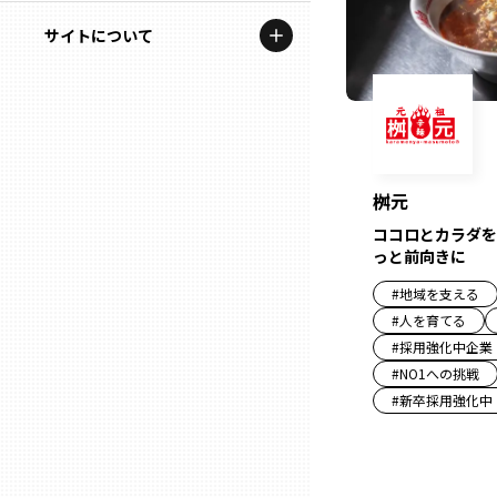
地域を代表する企業100選
記事ライター
サイトについて
岩手
プレスリリース
アンバサダー
私たちの理念
宮城
行政連携記事
お問い合わせ
MILCプロジェクト
秋田
運営会社情報
桝元
選出企業特別対談
ココロとカラダを
山形
っと前向きに
Localist
#
地域を支える
SDGsの先駆者
福島
#
人を育てる
#
採用強化中企業
イベント
#
NO1への挑戦
茨城
#
新卒採用強化中
飲食店
栃木
地域豆知識