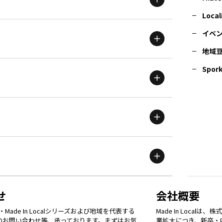
北海道
エリア
Local
イベ
地域
茨城
エリア
青森
エリア
Spork
新潟
エリア
栃木
エリア
岩手
エリア
滋賀
エリア
富山
エリア
群馬
エリア
宮城
エリア
鳥取
エリア
京都
エリア
石川
エリア
埼玉
エリア
秋田
エリア
せ
会社概要
福岡
エリア
ade In Localシリーズおよび地域を代表する
Made In Loca
島根
エリア
大阪市
エリア
てのお問い合わせ等、承っております。まずはお気
業拡大につき、新卒・