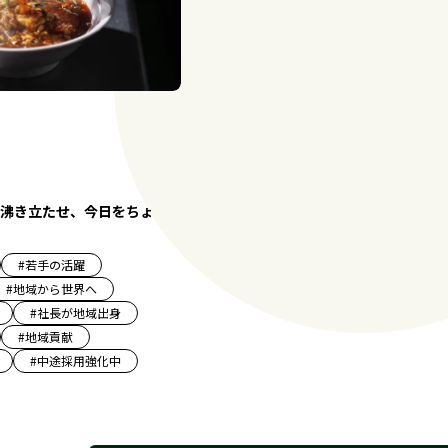
沸き立たせ、今日をちょ
#
若手の活躍
#
地域から世界へ
#
社長が地域出身
#
地域貢献
#
中途採用強化中