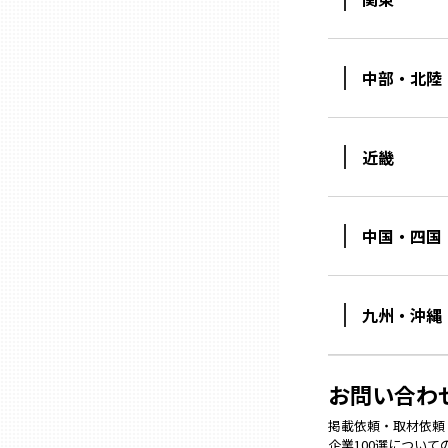
石川
中部・北陸
福井
近畿
山梨
中国・四国
長野
岐阜
九州・沖縄
静岡
お問い合わ
掲載依頼・取材依頼・M
愛知
企業100選につい