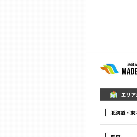
ニッポンの百選大全集
群馬
Sporkle
埼玉
千葉
東京23区
多摩地域
エリア
神奈川
北海道・東
新潟
関東
富山