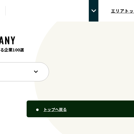
エリアトッ
ANY
る企業100選
トップへ戻る