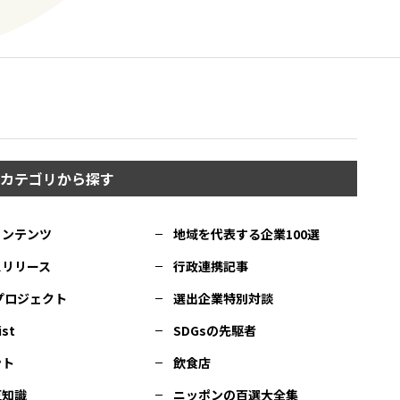
カテゴリから探す
コンテンツ
地域を代表する企業100選
スリリース
行政連携記事
Cプロジェクト
選出企業特別対談
ist
SDGsの先駆者
ント
飲食店
豆知識
ニッポンの百選大全集