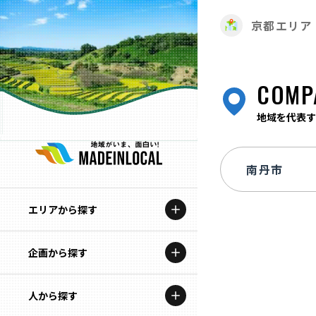
京都エリア
COMP
地域を代表す
エリアから探す
企画から探す
北海道
特集コンテンツ
人から探す
青森