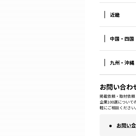
ニッポンの百選大全集
群馬
近畿
Sporkle
埼玉
中国・四国
千葉
東京23区
九州・沖縄
多摩地域
お問い合わ
掲載依頼・取材依頼・M
神奈川
企業100選につい
軽にご相談ください
新潟
お問い合
富山