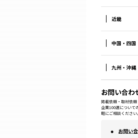
ニッポンの百選大全集
群馬
Sporkle
近畿
埼玉
中国・四国
千葉
東京23区
九州・沖縄
多摩地域
お問い合わ
神奈川
掲載依頼・取材依頼・M
企業100選につい
軽にご相談ください
新潟
お問い合
富山