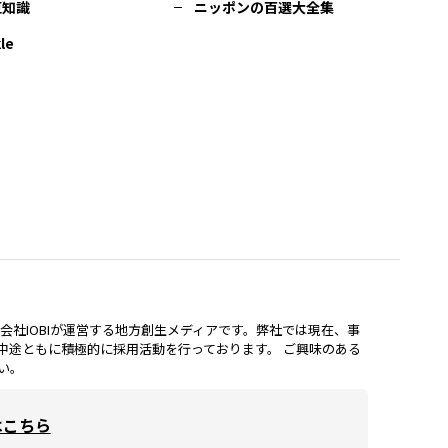
豆知識
ニッポンの百選大全集
le
lは、株式会社IOBIが運営する地方創生メディアです。弊社では現在、事
中途ともに積極的に採用活動を行っております。 ご興味のある
い。
はこちら