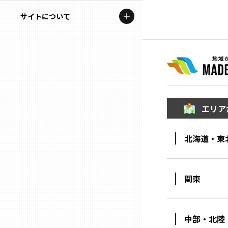
地域を代表する企業100選
記事ライター
サイトについて
岩手
プレスリリース
アンバサダー
私たちの理念
宮城
行政連携記事
お問い合わせ
MILCプロジェクト
秋田
運営会社情報
選出企業特別対談
エリア
山形
Localist
北海道・東
SDGsの先駆者
福島
イベント
茨城
関東
飲食店
栃木
地域豆知識
中部・北陸