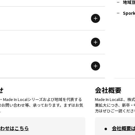
地域
茨城
エリア
青森
エリア
Spork
新潟
エリア
栃木
エリア
岩手
エリア
滋賀
エリア
富山
エリア
群馬
エリア
宮城
エリア
鳥取
エリア
京都
エリア
石川
エリア
埼玉
エリア
秋田
エリア
せ
会社概要
福岡
エリア
ade In Localシリーズおよび地域を代表する
Made In Loca
島根
エリア
大阪市
エリア
てのお問い合わせ等、承っております。まずはお気
業拡大につき、新卒・
福井
エリア
千葉
エリア
。
方はぜひご一読くださ
山形
エリア
佐賀
エリア
岡山
エリア
わせはこちら
会社概要
北摂
エリア
長野
エリア