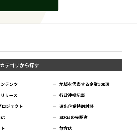
カテゴリから探す
コンテンツ
地域を代表する企業100選
スリリース
行政連携記事
Cプロジェクト
選出企業特別対談
ist
SDGsの先駆者
ント
飲食店