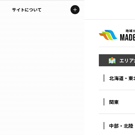
地域を代表する企業100選
記事ライター
サイトについて
岩手
プレスリリース
アンバサダー
私たちの理念
宮城
行政連携記事
お問い合わせ
MILCプロジェクト
秋田
運営会社情報
選出企業特別対談
エリア
山形
Localist
北海道・東
SDGsの先駆者
福島
イベント
関東
茨城
飲食店
栃木
地域豆知識
中部・北陸