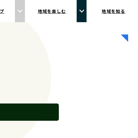
プ
地域を楽しむ
地域を知る