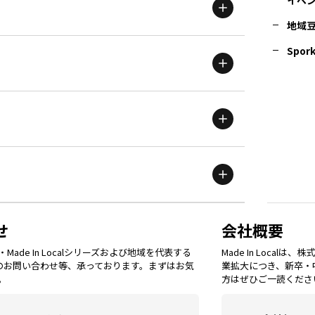
地域
茨城
エリア
青森
エリア
Spork
新潟
エリア
栃木
エリア
岩手
エリア
滋賀
エリア
富山
エリア
群馬
エリア
宮城
エリア
鳥取
エリア
京都
エリア
石川
エリア
埼玉
エリア
秋田
エリア
せ
会社概要
福岡
エリア
ade In Localシリーズおよび地域を代表する
Made In Loca
島根
エリア
大阪市
エリア
てのお問い合わせ等、承っております。まずはお気
業拡大につき、新卒・
福井
エリア
千葉
エリア
。
方はぜひご一読くださ
山形
エリア
佐賀
エリア