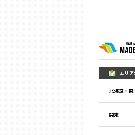
ニッポンの百選大全集
群馬
Sporkle
埼玉
千葉
東京23区
エリア
多摩地域
北海道・東
神奈川
関東
新潟
富山