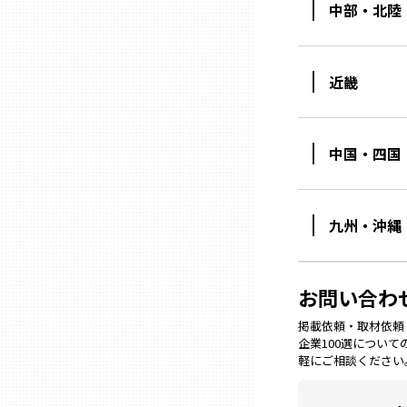
中部・北陸
石川
近畿
福井
中国・四国
山梨
長野
九州・沖縄
岐阜
お問い合わ
掲載依頼・取材依頼・M
静岡
企業100選につい
軽にご相談ください
愛知