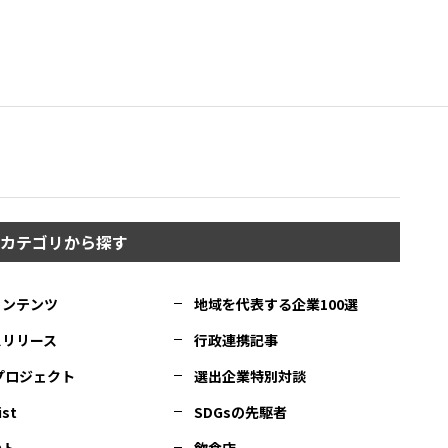
カテゴリから探す
コンテンツ
地域を代表する企業100選
スリリース
行政連携記事
Cプロジェクト
選出企業特別対談
ist
SDGsの先駆者
ント
飲食店