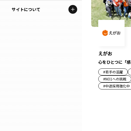
地域を代表する企業100選
記事ライター
サイトについて
岩手
プレスリリース
アンバサダー
私たちの理念
宮城
行政連携記事
お問い合わせ
MILCプロジェクト
秋田
運営会社情報
えがお
選出企業特別対談
心をひとつに「感
山形
Localist
#
若手の活躍
#
NO1への挑戦
SDGsの先駆者
福島
#
中途採用強化中
イベント
茨城
飲食店
栃木
地域豆知識