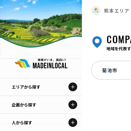
熊本エリア
COMP
地域を代表す
エリアから探す
企画から探す
北海道
特集コンテンツ
人から探す
青森