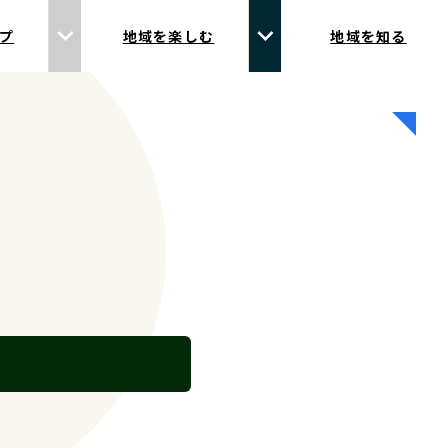
プ
地域を楽しむ
地域を知る