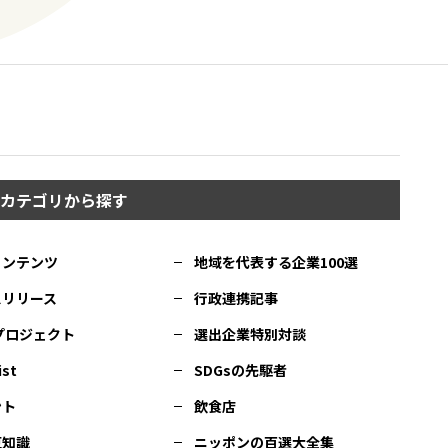
カテゴリから探す
コンテンツ
地域を代表する企業100選
スリリース
行政連携記事
Cプロジェクト
選出企業特別対談
ist
SDGsの先駆者
ント
飲食店
豆知識
ニッポンの百選大全集