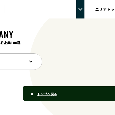
エリアトッ
ANY
る企業100選
トップへ戻る