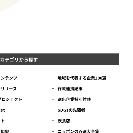
カテゴリから探す
コンテンツ
地域を代表する企業100選
スリリース
行政連携記事
Cプロジェクト
選出企業特別対談
ist
SDGsの先駆者
ント
飲食店
豆知識
ニッポンの百選大全集