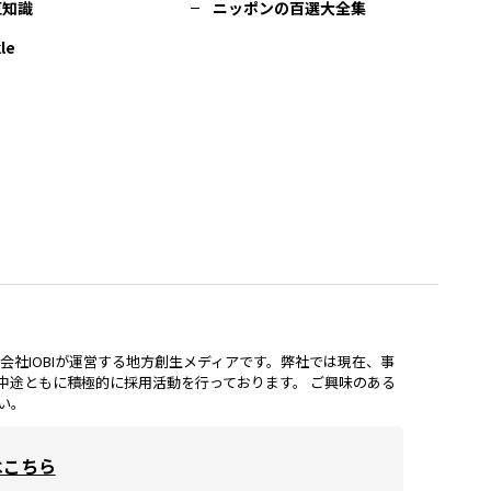
豆知識
ニッポンの百選大全集
le
lは、株式会社IOBIが運営する地方創生メディアです。弊社では現在、事
中途ともに積極的に採用活動を行っております。 ご興味のある
い。
はこちら