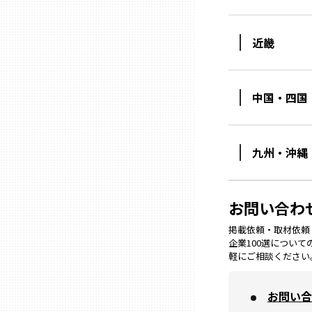
ニッポンの百選大全集
群馬
Sporkle
近畿
埼玉
中国・四国
千葉
東京23区
九州・沖縄
多摩地域
お問い合わ
神奈川
掲載依頼・取材依頼・M
企業100選につい
軽にご相談ください
新潟
お問い合
富山