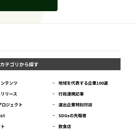
カテゴリから探す
コンテンツ
地域を代表する企業100選
スリリース
行政連携記事
Cプロジェクト
選出企業特別対談
ist
SDGsの先駆者
ント
飲食店