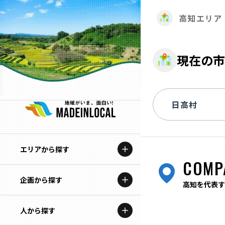
高知エリア
現在の市
エリアから探す
COMP
企画から探す
北海道
高知を代表す
特集コンテンツ
人から探す
青森