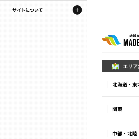
地域を代表する企業100選
記事ライター
サイトについて
岩手
プレスリリース
アンバサダー
私たちの理念
宮城
行政連携記事
お問い合わせ
MILCプロジェクト
秋田
運営会社情報
選出企業特別対談
エリア
山形
Localist
北海道・東
SDGsの先駆者
福島
イベント
茨城
関東
飲食店
栃木
地域豆知識
中部・北陸