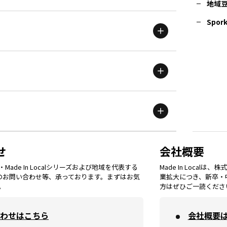
地域
茨城
エリア
青森
エリア
Spork
新潟
エリア
栃木
エリア
岩手
エリア
滋賀
エリア
富山
エリア
群馬
エリア
宮城
エリア
鳥取
エリア
京都
エリア
石川
エリア
埼玉
エリア
秋田
エリア
せ
会社概要
福岡
エリア
ade In Localシリーズおよび地域を代表する
Made In Loca
島根
エリア
大阪市
エリア
てのお問い合わせ等、承っております。まずはお気
業拡大につき、新卒・
福井
エリア
千葉
エリア
。
方はぜひご一読くださ
山形
エリア
佐賀
エリア
岡山
エリア
わせはこちら
会社概要
北摂
エリア
長野
エリア