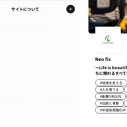
地域を代表する企業100選
記事ライター
サイトについて
岩手
プレスリリース
アンバサダー
私たちの理念
宮城
行政連携記事
お問い合わせ
MILCプロジェクト
秋田
運営会社情報
選出企業特別対談
Neo fix
山形
Localist
～Life is be
ちに関わるすべて
SDGsの先駆者
福島
#
地域を支える
#
人を育てる
イベント
#
創業5年以内
茨城
#
伝統と革新
飲食店
#
中途採用強化中
栃木
地域豆知識