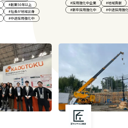
#
採用強化中企業
#
地域貢献
#
創業50年以上
#
新卒採用強化中
#
中途採用強
#
社長が地域出身
#
中途採用強化中