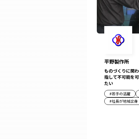
兵庫
奈良
和歌山
平野製作所
鳥取
ものづくりに関わ
指して不可能を可
たい
島根
#
若手の活躍
#
社長が地域出身
岡山
広島