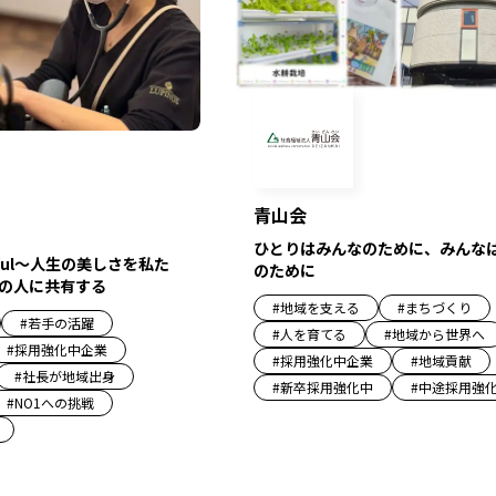
青山会
ひとりはみんなのために、みんな
autiful～人生の美しさを私た
のために
の人に共有する
#
地域を支える
#
まちづくり
#
若手の活躍
#
人を育てる
#
地域から世界へ
#
採用強化中企業
#
採用強化中企業
#
地域貢献
#
社長が地域出身
#
新卒採用強化中
#
中途採用強
#
NO1への挑戦