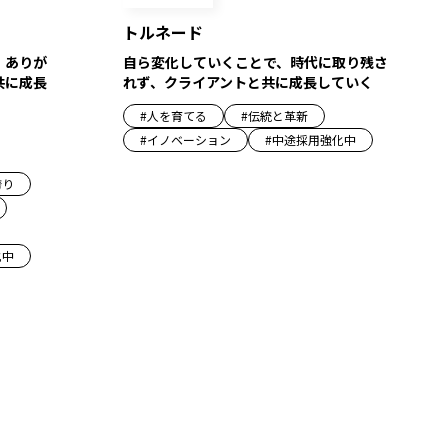
トルネード
。ありが
自ら変化していくことで、時代に取り残さ
共に成長
れず、クライアントと共に成長していく
#
人を育てる
#
伝統と革新
#
イノベーション
#
中途採用強化中
誇り
化中