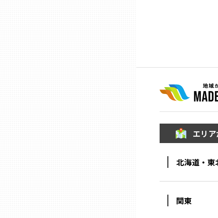
山口
徳島
香川
愛媛
高知
エリア
福岡
北海道・東
佐賀
関東
長崎