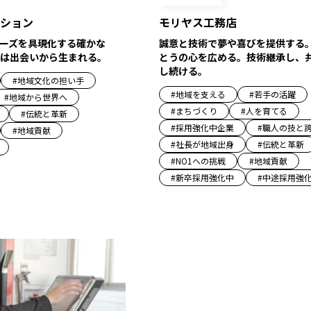
ション
モリヤス工務店
ーズを具現化する確かな
誠意と技術で夢や喜びを提供する
は出会いから生まれる。
とうの心を広める。技術継承し、
し続ける。
#
地域文化の担い手
#
地域を支える
#
若手の活躍
#
地域から世界へ
#
まちづくり
#
人を育てる
#
伝統と革新
#
採用強化中企業
#
職人の技と
#
地域貢献
#
社長が地域出身
#
伝統と革新
#
NO1への挑戦
#
地域貢献
#
新卒採用強化中
#
中途採用強