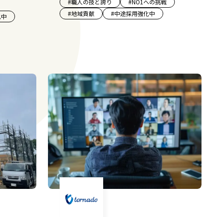
#
職人の技と誇り
#
NO1への挑戦
#
地域貢献
#
中途採用強化中
化中