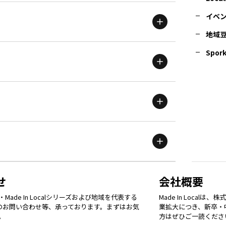
イベ
地域
茨城
エリア
青森
エリア
Spork
新潟
エリア
栃木
エリア
岩手
エリア
滋賀
エリア
富山
エリア
群馬
エリア
宮城
エリア
鳥取
エリア
京都
エリア
石川
エリア
埼玉
エリア
秋田
エリア
せ
会社概要
福岡
エリア
ade In Localシリーズおよび地域を代表する
Made In Loca
島根
エリア
大阪市
エリア
てのお問い合わせ等、承っております。まずはお気
業拡大につき、新卒・
福井
エリア
千葉
エリア
。
方はぜひご一読くださ
山形
エリア