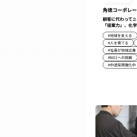
角徳コーポレー
三重
顧客に代わってニ
「提案力」、化学
滋賀
#
地域を支える
#
人を育てる
#
社長が地域出身
京都
#
NO1への挑戦
#
中途採用強化中
大阪市
北摂
堺・泉州
河内