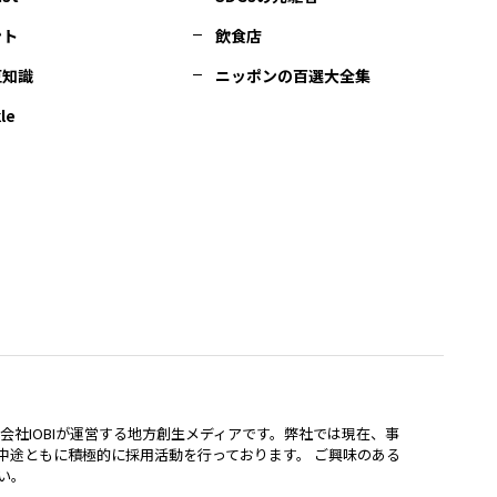
ント
飲食店
豆知識
ニッポンの百選大全集
le
lは、株式会社IOBIが運営する地方創生メディアです。弊社では現在、事
中途ともに積極的に採用活動を行っております。 ご興味のある
い。