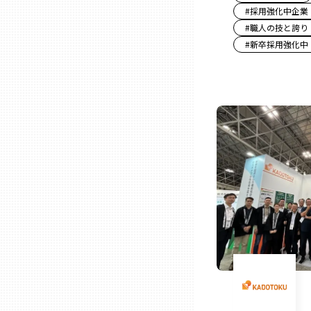
#
採用強化中企業
#
職人の技と誇り
石川
#
新卒採用強化中
福井
山梨
長野
岐阜
静岡
愛知