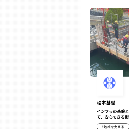
ニッポンの百選大全集
群馬
Sporkle
埼玉
千葉
東京23区
多摩地域
神奈川
松本基礎
新潟
インフラの基盤と
て、安心できる街
#
地域を支える
富山