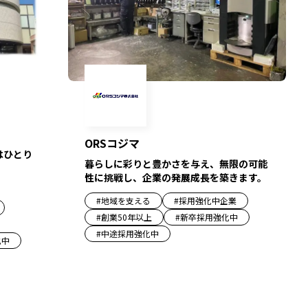
ORSコジマ
はひとり
暮らしに彩りと豊かさを与え、無限の可能
性に挑戦し、企業の発展成長を築きます。
#
地域を支える
#
採用強化中企業
#
創業50年以上
#
新卒採用強化中
#
中途採用強化中
化中