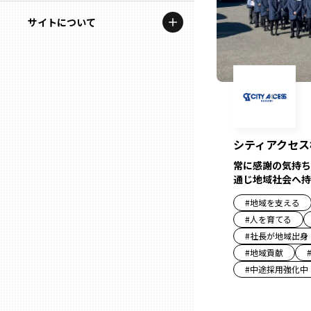
地域を代表する企業100選
記事ライター
サイトについて
岩手
プレスリリース
アンバサダー
私たちの理念
宮城
行政連携記事
お問い合わせ
MILCプロジェクト
秋田
運営会社情報
選出企業特別対談
シティアクセス
山形
Localist
常に感謝の気持ち
通じ地域社会へ持
SDGsの先駆者
福島
#
地域を支える
#
人を育てる
イベント
#
社長が地域出身
茨城
#
地域貢献
飲食店
#
中途採用強化中
栃木
地域豆知識