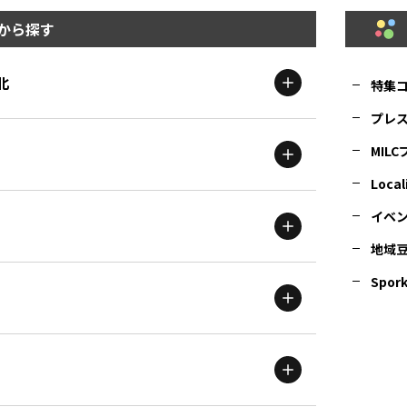
から探す
北
特集
プレ
MIL
北海道
エリア
Local
イベ
地域
茨城
エリア
青森
エリア
Spork
新潟
エリア
栃木
エリア
岩手
エリア
滋賀
エリア
富山
エリア