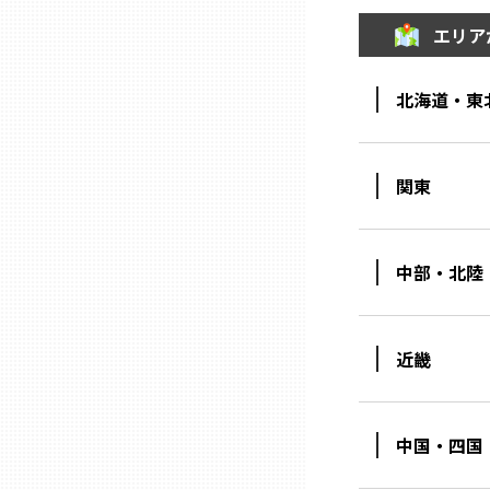
エリア
三重
北海道・東
滋賀
京都
関東
大阪市
中部・北陸
北摂
近畿
堺・泉州
中国・四国
河内