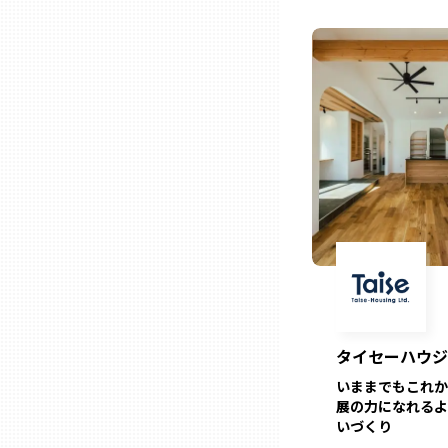
ニッポンの百選大全集
群馬
Sporkle
埼玉
千葉
東京23区
多摩地域
神奈川
タイセーハウジ
新潟
いままでもこれか
展の力になれるよ
いづくり
富山