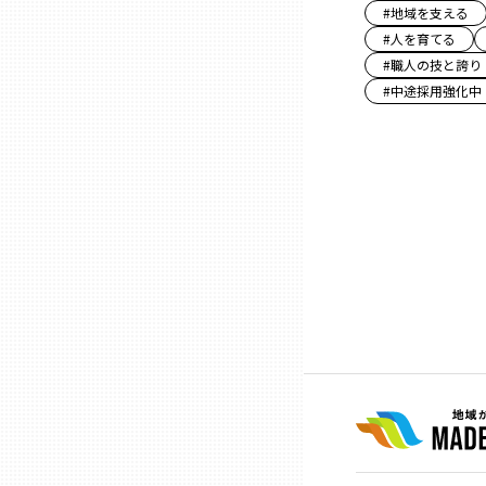
#
地域を支える
#
人を育てる
石川
#
職人の技と誇り
#
中途採用強化中
福井
山梨
長野
岐阜
静岡
愛知