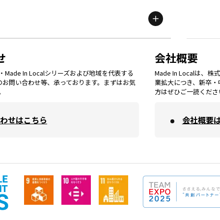
群馬
エリア
宮城
エリア
鳥取
エリア
京都
エリア
石川
エリア
埼玉
エリア
秋田
エリア
せ
会社概要
福岡
エリア
ade In Localシリーズおよび地域を代表する
Made In Loca
島根
エリア
大阪市
エリア
てのお問い合わせ等、承っております。まずはお気
業拡大につき、新卒・
福井
エリア
千葉
エリア
。
方はぜひご一読くださ
山形
エリア
佐賀
エリア
岡山
エリア
わせはこちら
会社概要
北摂
エリア
長野
エリア
東京23区
エリア
福島
エリア
長崎
エリア
広島
エリア
堺・泉州
エリア
岐阜
エリア
多摩
エリア
熊本
エリア
山口
エリア
河内
エリア
静岡
エリア
神奈川
エリア