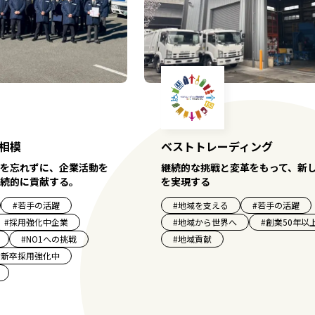
相模
ベストトレーディング
を忘れずに、企業活動を
継続的な挑戦と変革をもって、新
続的に貢献する。
を実現する
#
若手の活躍
#
地域を支える
#
若手の活躍
#
採用強化中企業
#
地域から世界へ
#
創業50年以
#
NO1への挑戦
#
地域貢献
#
新卒採用強化中