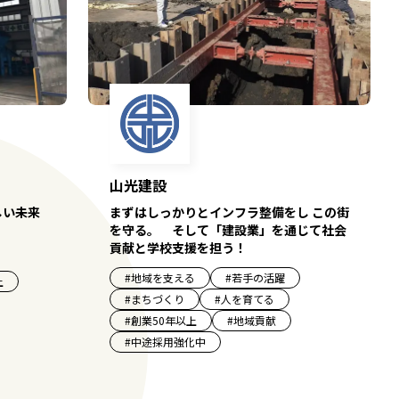
山光建設
しい未来
まずはしっかりとインフラ整備をし この街
を守る。 そして「建設業」を通じて社会
貢献と学校支援を担う！
#
地域を支える
#
若手の活躍
上
#
まちづくり
#
人を育てる
#
創業50年以上
#
地域貢献
#
中途採用強化中