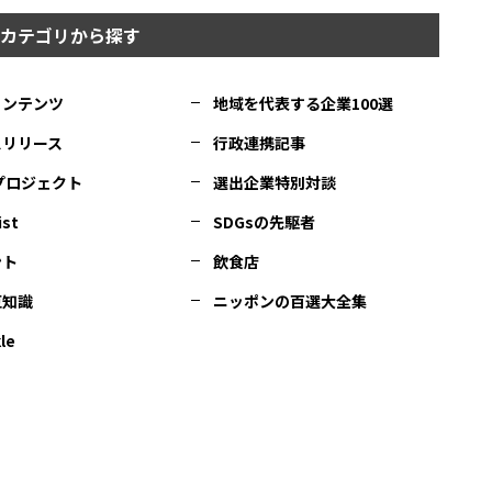
カテゴリから探す
コンテンツ
地域を代表する企業100選
スリリース
行政連携記事
Cプロジェクト
選出企業特別対談
ist
SDGsの先駆者
ント
飲食店
豆知識
ニッポンの百選大全集
le