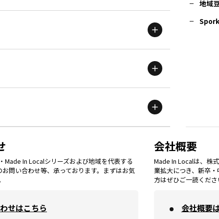
地域
茨城
エリア
青森
エリア
Spork
新潟
エリア
栃木
エリア
岩手
エリア
滋賀
エリア
富山
エリア
群馬
エリア
宮城
エリア
鳥取
エリア
京都
エリア
石川
エリア
埼玉
エリア
秋田
エリア
せ
会社概要
福岡
エリア
ade In Localシリーズおよび地域を代表する
Made In Loca
島根
エリア
大阪市
エリア
てのお問い合わせ等、承っております。まずはお気
業拡大につき、新卒・
福井
エリア
千葉
エリア
。
方はぜひご一読くださ
山形
エリア
佐賀
エリア
岡山
エリア
わせはこちら
会社概要
北摂
エリア
長野
エリア