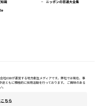
豆知識
ニッポンの百選大全集
le
lは、株式会社IOBIが運営する地方創生メディアです。弊社では現在、事
中途ともに積極的に採用活動を行っております。 ご興味のある
い。
はこちら