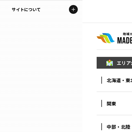
地域を代表する企業100選
記事ライター
サイトについて
岩手
プレスリリース
アンバサダー
私たちの理念
宮城
行政連携記事
お問い合わせ
MILCプロジェクト
秋田
運営会社情報
選出企業特別対談
エリア
山形
Localist
北海道・東
SDGsの先駆者
福島
イベント
茨城
関東
飲食店
栃木
地域豆知識
中部・北陸