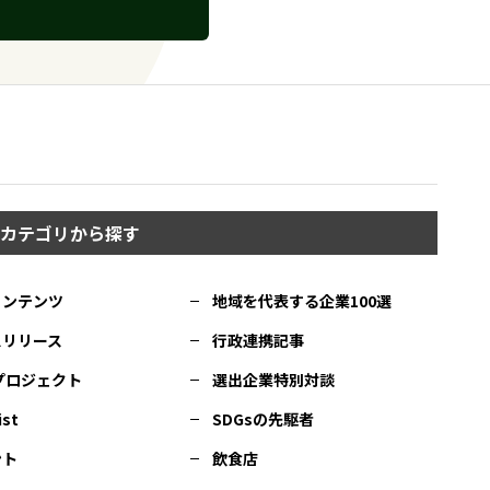
カテゴリから探す
コンテンツ
地域を代表する企業100選
スリリース
行政連携記事
Cプロジェクト
選出企業特別対談
ist
SDGsの先駆者
ント
飲食店