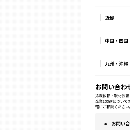
ニッポンの百選大全集
群馬
Sporkle
近畿
埼玉
中国・四国
千葉
東京23区
九州・沖縄
多摩地域
お問い合わ
神奈川
掲載依頼・取材依頼・M
企業100選につい
軽にご相談ください
新潟
お問い合
富山