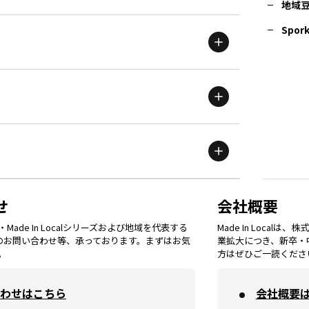
地域
茨城
エリア
青森
エリア
Spork
新潟
エリア
栃木
エリア
岩手
エリア
滋賀
エリア
富山
エリア
群馬
エリア
宮城
エリア
鳥取
エリア
京都
エリア
石川
エリア
埼玉
エリア
秋田
エリア
せ
会社概要
福岡
エリア
ade In Localシリーズおよび地域を代表する
Made In Loca
島根
エリア
大阪市
エリア
てのお問い合わせ等、承っております。まずはお気
業拡大につき、新卒・
福井
エリア
千葉
エリア
。
方はぜひご一読くださ
山形
エリア
佐賀
エリア
岡山
エリア
わせはこちら
会社概要
北摂
エリア
長野
エリア