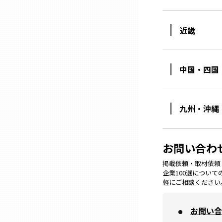
ニッポンの百選大全集
群馬
Sporkle
近畿
埼玉
中国・四国
千葉
東京23区
九州・沖縄
多摩地域
お問い合わ
神奈川
掲載依頼・取材依頼・M
企業100選につい
軽にご相談ください
新潟
お問い合
富山