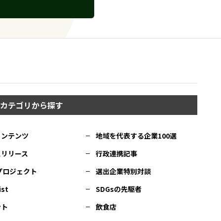
カテゴリから探す
コンテンツ
地域を代表する企業100選
スリリース
行政連携記事
Cプロジェクト
選出企業特別対談
ist
SDGsの先駆者
ント
飲食店