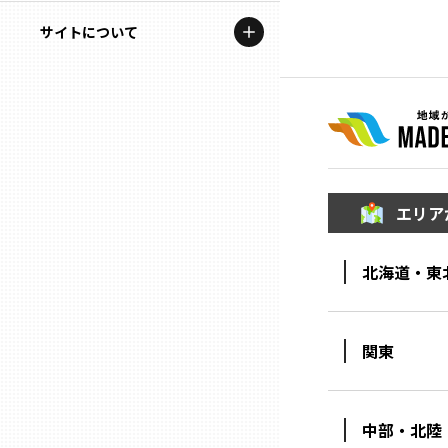
地域を代表する企業100選
記事ライター
サイトについて
岩手
プレスリリース
アンバサダー
私たちの理念
宮城
行政連携記事
お問い合わせ
MILCプロジェクト
秋田
運営会社情報
選出企業特別対談
エリア
山形
Localist
北海道・東
SDGsの先駆者
福島
イベント
茨城
関東
飲食店
栃木
地域豆知識
中部・北陸