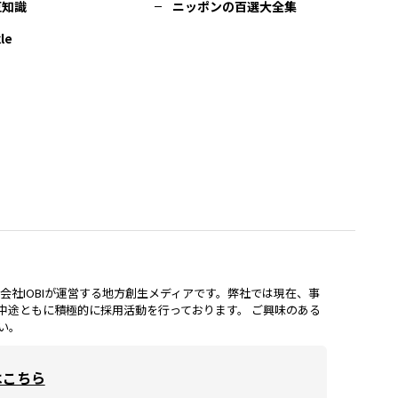
豆知識
ニッポンの百選大全集
le
lは、株式会社IOBIが運営する地方創生メディアです。弊社では現在、事
中途ともに積極的に採用活動を行っております。 ご興味のある
い。
はこちら