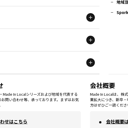
地域
茨城
エリア
青森
エリア
Spork
新潟
エリア
栃木
エリア
岩手
エリア
滋賀
エリア
富山
エリア
群馬
エリア
宮城
エリア
鳥取
エリア
京都
エリア
石川
エリア
埼玉
エリア
秋田
エリア
せ
会社概要
福岡
エリア
ade In Localシリーズおよび地域を代表する
Made In Loca
島根
エリア
大阪市
エリア
てのお問い合わせ等、承っております。まずはお気
業拡大につき、新卒・
福井
エリア
千葉
エリア
。
方はぜひご一読くださ
山形
エリア
佐賀
エリア
岡山
エリア
わせはこちら
会社概要
北摂
エリア
長野
エリア