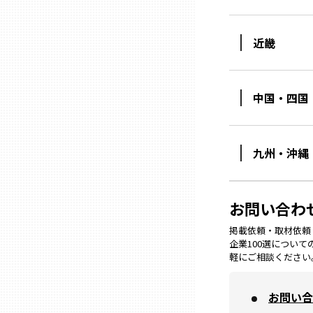
ニッポンの百選大全集
群馬
Sporkle
近畿
埼玉
中国・四国
千葉
東京23区
九州・沖縄
多摩地域
お問い合わ
神奈川
掲載依頼・取材依頼・M
企業100選につい
軽にご相談ください
新潟
お問い合
富山