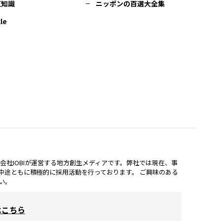
豆知識
ニッポンの百選大全集
le
lは、株式会社IOBIが運営する地方創生メディアです。弊社では現在、事
中途ともに積極的に採用活動を行っております。 ご興味のある
い。
はこちら