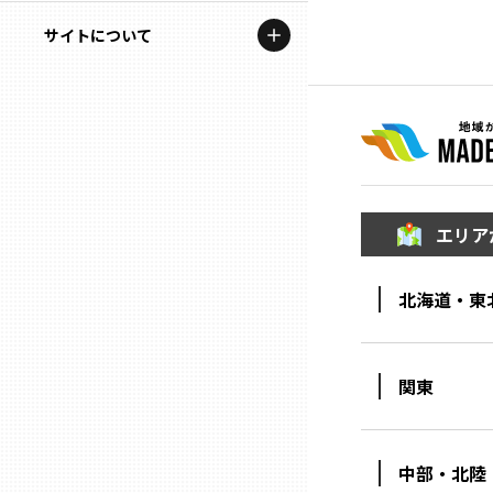
地域を代表する企業100選
記事ライター
サイトについて
岩手
プレスリリース
アンバサダー
私たちの理念
宮城
行政連携記事
お問い合わせ
MILCプロジェクト
秋田
運営会社情報
選出企業特別対談
エリア
山形
Localist
北海道・東
SDGsの先駆者
福島
イベント
茨城
関東
飲食店
栃木
地域豆知識
中部・北陸