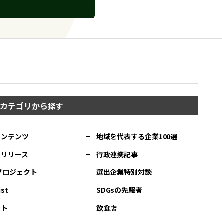
カテゴリから探す
コンテンツ
地域を代表する企業100選
スリリース
行政連携記事
Cプロジェクト
選出企業特別対談
ist
SDGsの先駆者
ント
飲食店