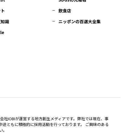
ント
飲食店
豆知識
ニッポンの百選大全集
le
lは、株式会社IOBIが運営する地方創生メディアです。弊社では現在、事
中途ともに積極的に採用活動を行っております。 ご興味のある
い。