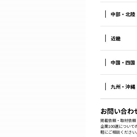
中部・北陸
石川
福井
近畿
山梨
中国・四国
長野
九州・沖縄
岐阜
お問い合わ
静岡
掲載依頼・取材依頼・M
企業100選につい
愛知
軽にご相談ください