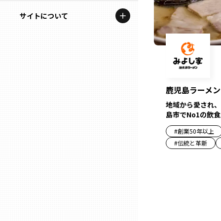
地域を代表する企業100選
記事ライター
サイトについて
岩手
プレスリリース
アンバサダー
私たちの理念
宮城
行政連携記事
お問い合わせ
MILCプロジェクト
秋田
運営会社情報
鹿児島ラーメン
選出企業特別対談
地域から愛され、
山形
島市でNo1の飲
Localist
#
創業50年以上
SDGsの先駆者
福島
#
伝統と革新
イベント
茨城
飲食店
栃木
地域豆知識