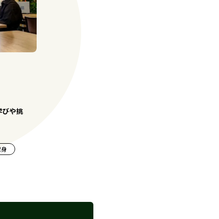
学びや挑
出身