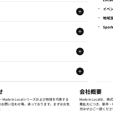
イベ
地域
茨城
エリア
青森
エリア
Spork
新潟
エリア
栃木
エリア
岩手
エリア
滋賀
エリア
富山
エリア
群馬
エリア
宮城
エリア
鳥取
エリア
京都
エリア
石川
エリア
埼玉
エリア
秋田
エリア
せ
会社概要
福岡
エリア
ade In Localシリーズおよび地域を代表する
Made In Loca
島根
エリア
大阪市
エリア
てのお問い合わせ等、承っております。まずはお気
業拡大につき、新卒・
福井
エリア
千葉
エリア
。
方はぜひご一読くださ
山形
エリア