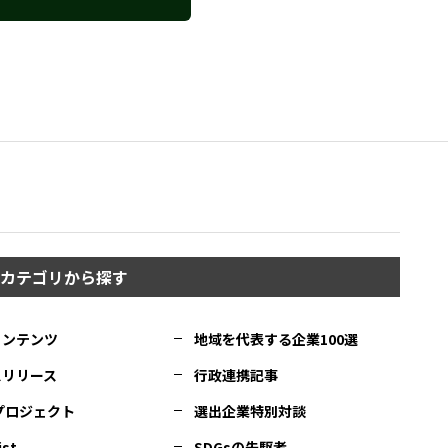
カテゴリから探す
コンテンツ
地域を代表する企業100選
スリリース
行政連携記事
Cプロジェクト
選出企業特別対談
ist
SDGsの先駆者