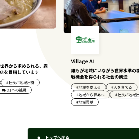
Village AI
世界から求められる、霧
誰もが地域にいながら世界水準の
食店を目指しています
戦機会を得られる社会の創造
#
社長が地域出身
#
地域を支える
#
人を育てる
#
NO1への挑戦
#
地域から世界へ
#
社長が地域
#
地域貢献
トップへ戻る