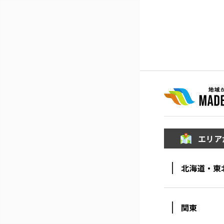
ニッポンの百選大全集
群馬
Sporkle
埼玉
千葉
東京23区
多摩地域
エリア
神奈川
北海道・東
新潟
関東
富山