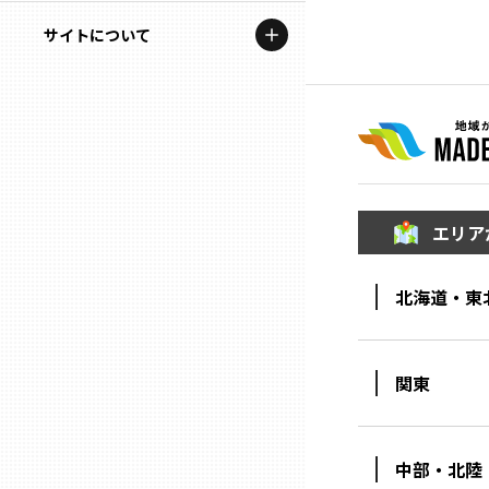
地域を代表する企業100選
記事ライター
サイトについて
岩手
プレスリリース
アンバサダー
私たちの理念
宮城
行政連携記事
お問い合わせ
MILCプロジェクト
秋田
運営会社情報
選出企業特別対談
エリア
山形
Localist
北海道・東
SDGsの先駆者
福島
イベント
茨城
関東
飲食店
栃木
地域豆知識
中部・北陸