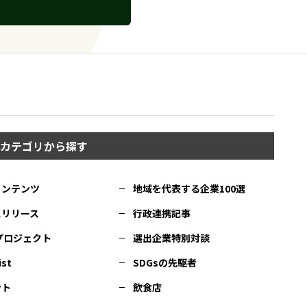
カテゴリから探す
コンテンツ
地域を代表する企業100選
スリリース
行政連携記事
Cプロジェクト
選出企業特別対談
ist
SDGsの先駆者
ント
飲食店