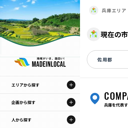
兵庫エリア
現在の市
エリアから探す
COMP
企画から探す
北海道
兵庫を代表す
特集コンテンツ
人から探す
青森