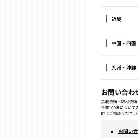
ニッポンの百選大全集
群馬
Sporkle
近畿
埼玉
中国・四国
千葉
東京23区
九州・沖縄
多摩地域
お問い合わ
神奈川
掲載依頼・取材依頼・M
企業100選につい
軽にご相談ください
新潟
お問い合
富山