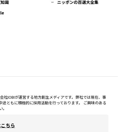
豆知識
ニッポンの百選大全集
le
lは、株式会社IOBIが運営する地方創生メディアです。弊社では現在、事
中途ともに積極的に採用活動を行っております。 ご興味のある
い。
はこちら