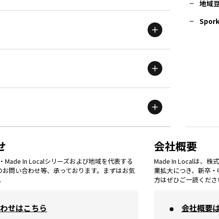
地域
茨城
エリア
青森
エリア
Spork
新潟
エリア
栃木
エリア
岩手
エリア
滋賀
エリア
富山
エリア
群馬
エリア
宮城
エリア
鳥取
エリア
京都
エリア
石川
エリア
埼玉
エリア
秋田
エリア
せ
会社概要
福岡
エリア
ade In Localシリーズおよび地域を代表する
Made In Loca
島根
エリア
大阪市
エリア
てのお問い合わせ等、承っております。まずはお気
業拡大につき、新卒・
福井
エリア
千葉
エリア
。
方はぜひご一読くださ
山形
エリア
佐賀
エリア
岡山
エリア
わせはこちら
会社概要
北摂
エリア
長野
エリア