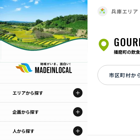
兵庫エリア
GOUR
播磨町の飲食
エリアから探す
企画から探す
北海道
特集コンテンツ
人から探す
青森