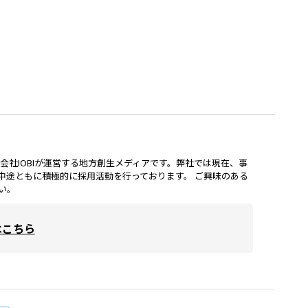
lは、株式会社IOBIが運営する地方創生メディアです。弊社では現在、事
中途ともに積極的に採用活動を行っております。 ご興味のある
い。
はこちら