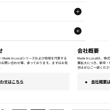
栃木
エリア
岩手
エリア
滋賀
エリア
富山
エリア
群馬
エリア
宮城
エリア
鳥取
エリア
京都
エリア
石川
エリア
埼玉
エリア
秋田
エリア
せ
会社概要
福岡
エリア
ade In Localシリーズおよび地域を代表する
Made In Loca
島根
エリア
大阪市
エリア
てのお問い合わせ等、承っております。まずはお気
業拡大につき、新卒・
福井
エリア
千葉
エリア
。
方はぜひご一読くださ
山形
エリア
佐賀
エリア
岡山
エリア
わせはこちら
会社概要
北摂
エリア
長野
エリア
東京23区
エリア
福島
エリア
長崎
エリア
広島
エリア
堺・泉州
エリア
岐阜
エリア
多摩
エリア