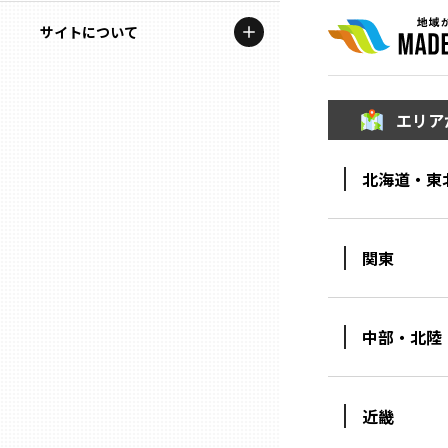
地域を代表する企業100選
記事ライター
サイトについて
岩手
プレスリリース
アンバサダー
私たちの理念
宮城
行政連携記事
エリア
お問い合わせ
MILCプロジェクト
秋田
運営会社情報
北海道・東
選出企業特別対談
山形
Localist
関東
SDGsの先駆者
福島
イベント
中部・北陸
茨城
飲食店
栃木
地域豆知識
近畿