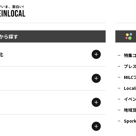
から探す
北
特集
プレ
MIL
北海道
エリア
Local
イベ
地域
茨城
エリア
青森
エリア
Spork
新潟
エリア