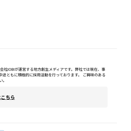
lは、株式会社IOBIが運営する地方創生メディアです。弊社では現在、事
中途ともに積極的に採用活動を行っております。 ご興味のある
い。
はこちら