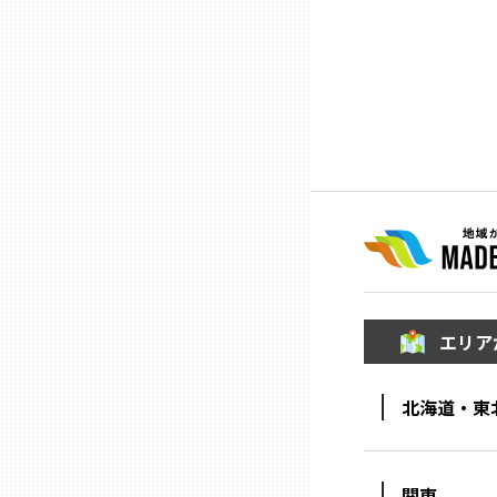
ニッポンの百選大全集
群馬
Sporkle
埼玉
千葉
東京23区
多摩地域
エリア
神奈川
北海道・東
新潟
関東
富山