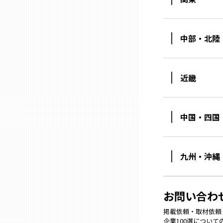
石川
中部・北陸
福井
近畿
山梨
中国・四国
長野
岐阜
九州・沖縄
静岡
お問い合わ
掲載依頼・取材依頼・M
愛知
企業100選につい