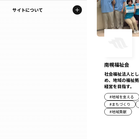
地域を代表する企業100選
記事ライター
サイトについて
岩手
プレスリリース
アンバサダー
私たちの理念
宮城
行政連携記事
お問い合わせ
MILCプロジェクト
秋田
運営会社情報
選出企業特別対談
南幌福祉会
山形
Localist
社会福祉法人とし
め、地域の福祉拠
SDGsの先駆者
経営を目指す。
福島
#
地域を支える
イベント
#
まちづくり
茨城
#
地域貢献
飲食店
栃木
地域豆知識