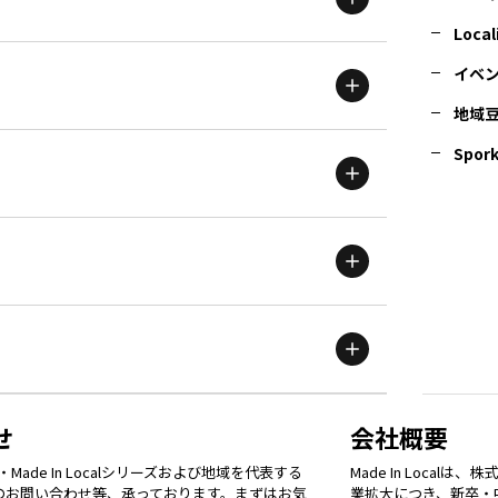
北海道
エリア
Local
イベ
地域
茨城
エリア
青森
エリア
Spork
新潟
エリア
栃木
エリア
岩手
エリア
滋賀
エリア
富山
エリア
群馬
エリア
宮城
エリア
鳥取
エリア
京都
エリア
石川
エリア
埼玉
エリア
秋田
エリア
せ
会社概要
福岡
エリア
ade In Localシリーズおよび地域を代表する
Made In Loca
島根
エリア
大阪市
エリア
てのお問い合わせ等、承っております。まずはお気
業拡大につき、新卒・
福井
エリア