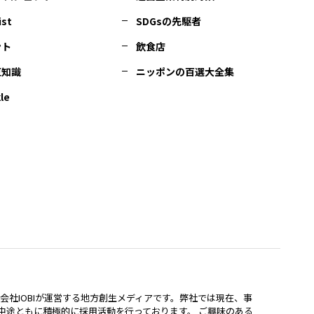
ist
SDGsの先駆者
ント
飲食店
豆知識
ニッポンの百選大全集
le
lは、株式会社IOBIが運営する地方創生メディアです。弊社では現在、事
中途ともに積極的に採用活動を行っております。 ご興味のある