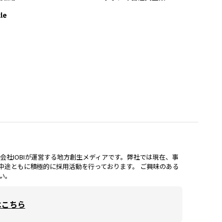
le
lは、株式会社IOBIが運営する地方創生メディアです。弊社では現在、事
中途ともに積極的に採用活動を行っております。 ご興味のある
い。
はこちら