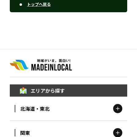
トップへ戻る
エリアから探す
北海道・東北
関東