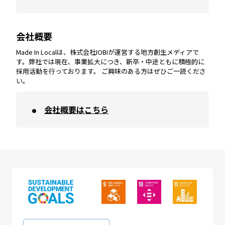
会社概要
沖縄
エリア
高知
エリア
Made In Localは、株式会社IOBIが運営する地方創生メディアで
す。弊社では現在、事業拡大につき、新卒・中途ともに積極的に
採用活動を行っております。 ご興味のある方はぜひご一読くださ
い。
会社概要はこちら