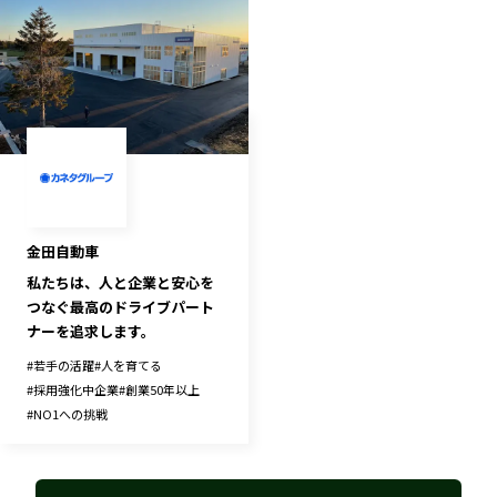
記事ライター
アンバサダー
お問い合わせ
会社概要
金田自動車
私たちは、人と企業と安心を
つなぐ最高のドライブパート
ナーを追求します。
#
若手の活躍
#
人を育てる
#
採用強化中企業
#
創業50年以上
#
NO1への挑戦