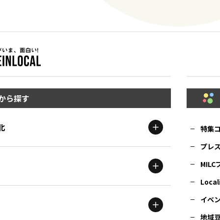
から探す
北
特集
プレ
MIL
北海道
エリア
Local
イベ
地域
茨城
エリア