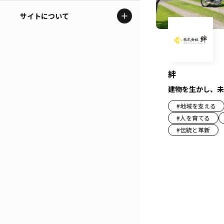
地域を代表する企業100選
記事ライター
サイトについて
岩手
プレスリリース
アンバサダー
私たちの理念
宮城
行政連携記事
お問い合わせ
MILCプロジェクト
絆
秋田
運営会社情報
建物を生かし、未
選出企業特別対談
#
地域を支える
山形
Localist
#
人を育てる
#
伝統と革新
SDGsの先駆者
福島
イベント
茨城
飲食店
栃木
地域豆知識