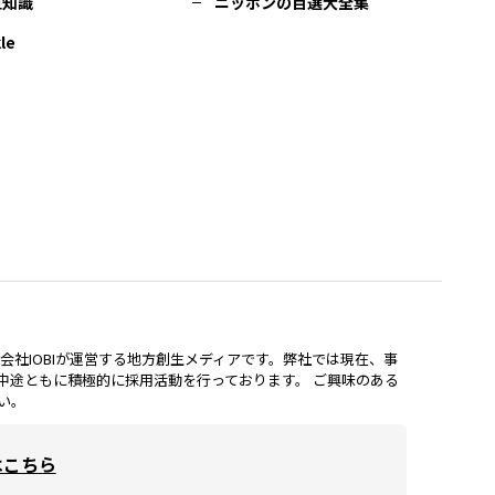
豆知識
ニッポンの百選大全集
le
lは、株式会社IOBIが運営する地方創生メディアです。弊社では現在、事
中途ともに積極的に採用活動を行っております。 ご興味のある
い。
はこちら