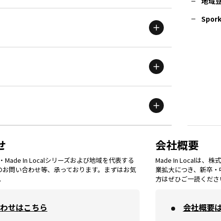
地域
茨城
エリア
青森
エリア
Spork
新潟
エリア
栃木
エリア
岩手
エリア
滋賀
エリア
富山
エリア
群馬
エリア
宮城
エリア
鳥取
エリア
京都
エリア
石川
エリア
埼玉
エリア
秋田
エリア
せ
会社概要
福岡
エリア
ade In Localシリーズおよび地域を代表する
Made In Loca
島根
エリア
大阪市
エリア
てのお問い合わせ等、承っております。まずはお気
業拡大につき、新卒・
福井
エリア
千葉
エリア
。
方はぜひご一読くださ
山形
エリア
佐賀
エリア
岡山
エリア
わせはこちら
会社概要
北摂
エリア
長野
エリア
東京23区
エリア