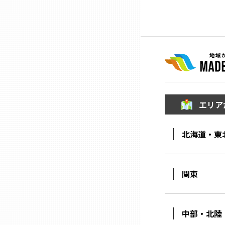
ニッポンの百選大全集
群馬
Sporkle
埼玉
千葉
東京23区
エリア
多摩地域
北海道・東
神奈川
関東
新潟
中部・北陸
富山