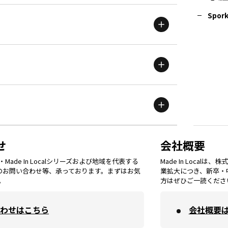
青森
エリア
Spork
新潟
エリア
栃木
エリア
岩手
エリア
滋賀
エリア
富山
エリア
群馬
エリア
宮城
エリア
鳥取
エリア
京都
エリア
石川
エリア
埼玉
エリア
秋田
エリア
せ
会社概要
福岡
エリア
ade In Localシリーズおよび地域を代表する
Made In Loca
島根
エリア
大阪市
エリア
てのお問い合わせ等、承っております。まずはお気
業拡大につき、新卒・
福井
エリア
千葉
エリア
。
方はぜひご一読くださ
山形
エリア
佐賀
エリア
岡山
エリア
わせはこちら
会社概要
北摂
エリア
長野
エリア
東京23区
エリア
福島
エリア