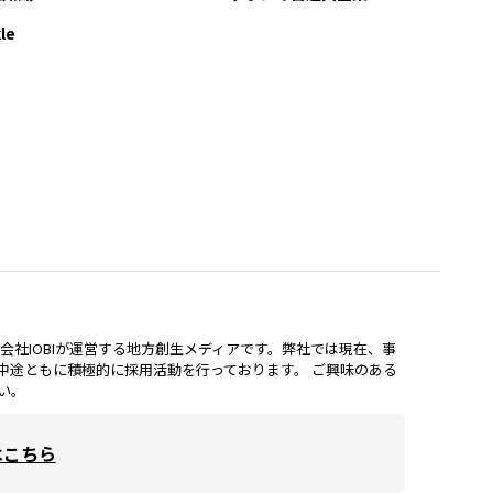
le
lは、株式会社IOBIが運営する地方創生メディアです。弊社では現在、事
中途ともに積極的に採用活動を行っております。 ご興味のある
い。
はこちら