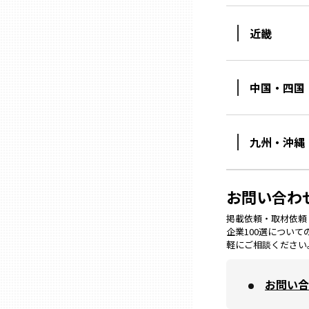
ニッポンの百選大全集
群馬
近畿
Sporkle
埼玉
中国・四国
千葉
東京23区
九州・沖縄
多摩地域
お問い合わ
掲載依頼・取材依頼・M
神奈川
企業100選につい
軽にご相談ください
新潟
お問い合
富山