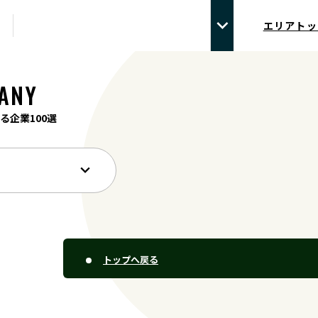
エリアトッ
ANY
る企業100選
トップへ戻る