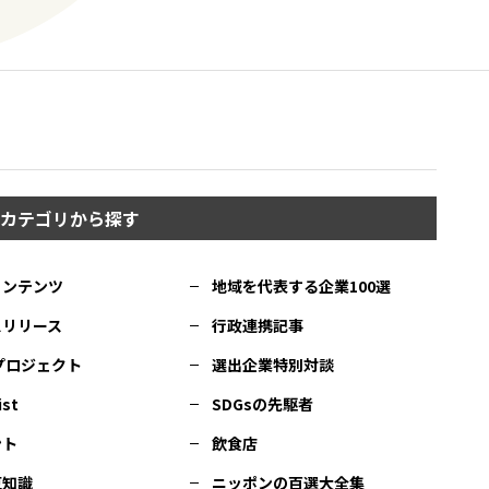
カテゴリから探す
コンテンツ
地域を代表する企業100選
スリリース
行政連携記事
Cプロジェクト
選出企業特別対談
ist
SDGsの先駆者
ント
飲食店
豆知識
ニッポンの百選大全集